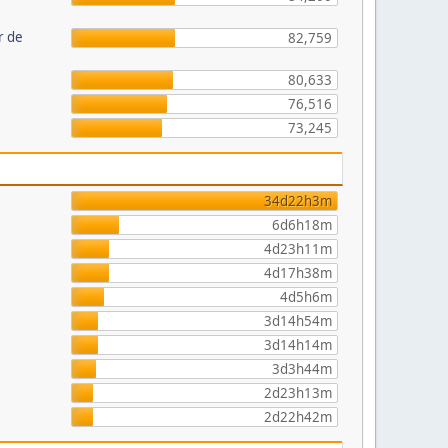
r de
82,759
80,633
76,516
73,245
34d22h3m
6d6h18m
4d23h11m
4d17h38m
4d5h6m
3d14h54m
3d14h14m
3d3h44m
2d23h13m
2d22h42m