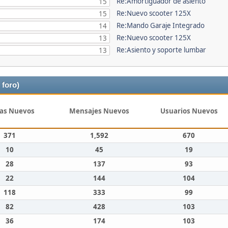
Re:Amortiguador de asiento
15
Re:Nuevo scooter 125X
15
Re:Mando Garaje Integrado
14
Re:Nuevo scooter 125X
13
Re:Asiento y soporte lumbar
13
 foro)
as Nuevos
Mensajes Nuevos
Usuarios Nuevos
371
1,592
670
10
45
19
28
137
93
22
144
104
118
333
99
82
428
103
36
174
103