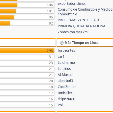
exportador chino.
106
Consumo de Combustible y Medido
101
Combustible
95
PROBLEMAS ZONTES T310
82
PRIMERA QUEDADA NACIONAL
Zontes con mas km
Más Tiempo en Línea
forozontes
298
car1
31
Lolohermo
23
Lonjinos
21
ALMurcia
21
alberto63
20
CocoZontes
18
toniroller
17
chipe2004
16
Pol
15