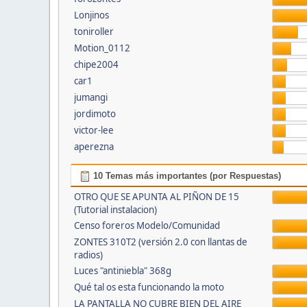
Lonjinos
toniroller
Motion_0112
chipe2004
car1
jumangi
jordimoto
victor-lee
aperezna
10 Temas más importantes (por Respuestas)
OTRO QUE SE APUNTA AL PIÑON DE 15
(Tutorial instalacion)
Censo foreros Modelo/Comunidad
ZONTES 310T2 (versión 2.0 con llantas de
radios)
Luces "antiniebla" 368g
Qué tal os esta funcionando la moto
LA PANTALLA NO CUBRE BIEN DEL AIRE