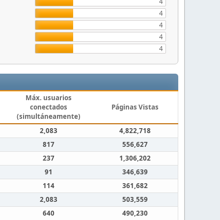
4
4
4
4
4
Máx. usuarios
conectados
Páginas Vistas
(simultáneamente)
2,083
4,822,718
817
556,627
237
1,306,202
91
346,639
114
361,682
2,083
503,559
640
490,230