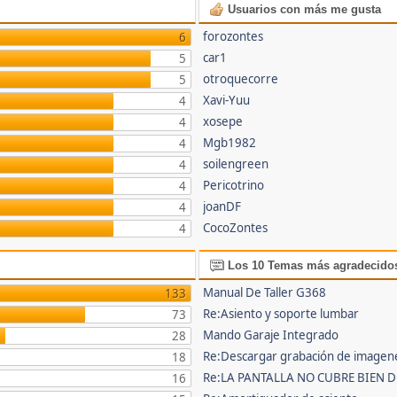
Usuarios con más me gusta
forozontes
6
car1
5
otroquecorre
5
Xavi-Yuu
4
xosepe
4
Mgb1982
4
soilengreen
4
Pericotrino
4
joanDF
4
CocoZontes
4
Los 10 Temas más agradecido
Manual De Taller G368
133
Re:Asiento y soporte lumbar
73
Mando Garaje Integrado
28
Re:Descargar grabación de imagen
18
Re:LA PANTALLA NO CUBRE BIEN D
16