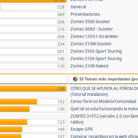
General
528
Presentaciones
389
Zontes 350E-Scooter
268
Zontes 368G - Scooter
216
Zontes 125G1-Scrambler
206
Zontes 310M-Scooter
204
Zontes 350X-Sport Touring
201
Zontes 310X-Sport Touring
196
Zontes 310R-Naked
170
10 Temas más importantes (por
OTRO QUE SE APUNTA AL PIÑON D
238
(Tutorial instalacion)
Censo foreros Modelo/Comunidad
152
Qué tal os esta funcionando la mot
130
ZONTES 310T2 (versión 2.0 con llan
123
radios)
Escape GPR
109
Comprar recambios en la web oficial
107