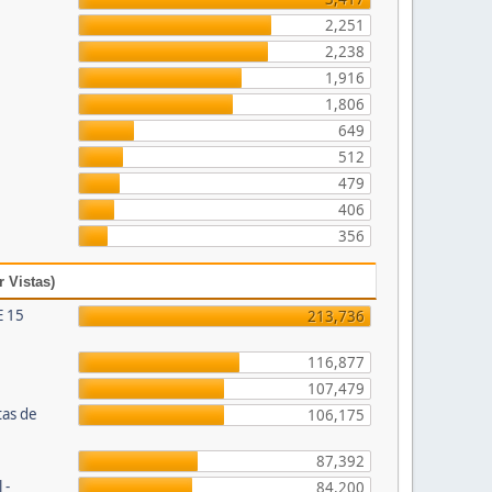
2,251
2,238
1,916
1,806
649
512
479
406
356
 Vistas)
E 15
213,736
116,877
o
107,479
tas de
106,175
87,392
 -
84,200