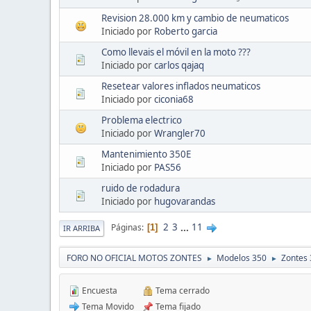
Revision 28.000 km y cambio de neumaticos
Iniciado por
Roberto garcia
Como llevais el móvil en la moto ???
Iniciado por
carlos qajaq
Resetear valores inflados neumaticos
Iniciado por
ciconia68
Problema electrico
Iniciado por
Wrangler70
Mantenimiento 350E
Iniciado por
PAS56
ruido de rodadura
Iniciado por
hugovarandas
2
3
...
11
Páginas
1
IR ARRIBA
FORO NO OFICIAL MOTOS ZONTES
Modelos 350
Zontes 
►
►
Encuesta
Tema cerrado
Tema Movido
Tema fijado