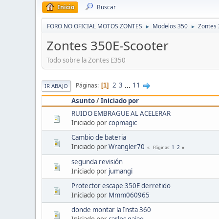
Inicio
Buscar
FORO NO OFICIAL MOTOS ZONTES
Modelos 350
Zontes 
►
►
Zontes 350E-Scooter
Todo sobre la Zontes E350
2
3
...
11
Páginas
1
IR ABAJO
Asunto
/
Iniciado por
RUIDO EMBRAGUE AL ACELERAR
Iniciado por
copmagic
Cambio de bateria
Iniciado por
Wrangler70
1
2
Páginas
segunda revisión
Iniciado por
jumangi
Protector escape 350E derretido
Iniciado por
Mmm060965
donde montar la Insta 360
Iniciado por
carlos qajaq