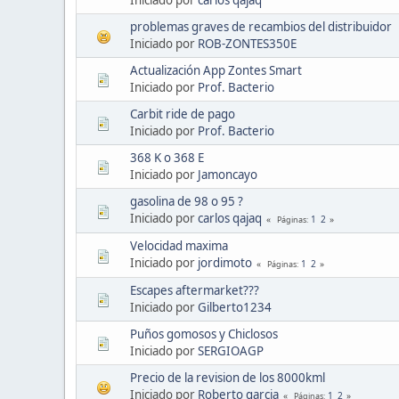
problemas graves de recambios del distribuidor
Iniciado por
ROB-ZONTES350E
Actualización App Zontes Smart
Iniciado por
Prof. Bacterio
Carbit ride de pago
Iniciado por
Prof. Bacterio
368 K o 368 E
Iniciado por
Jamoncayo
gasolina de 98 o 95 ?
Iniciado por
carlos qajaq
1
2
Páginas
Velocidad maxima
Iniciado por
jordimoto
1
2
Páginas
Escapes aftermarket???
Iniciado por
Gilberto1234
Puños gomosos y Chiclosos
Iniciado por
SERGIOAGP
Precio de la revision de los 8000kml
Iniciado por
Roberto garcia
1
2
Páginas