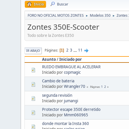
Inicio
Buscar
FORO NO OFICIAL MOTOS ZONTES
Modelos 350
Zontes 
►
►
Zontes 350E-Scooter
Todo sobre la Zontes E350
2
3
...
11
Páginas
1
IR ABAJO
Asunto
/
Iniciado por
RUIDO EMBRAGUE AL ACELERAR
Iniciado por
copmagic
Cambio de bateria
Iniciado por
Wrangler70
1
2
Páginas
segunda revisión
Iniciado por
jumangi
Protector escape 350E derretido
Iniciado por
Mmm060965
donde montar la Insta 360
Iniciado por
carlos qajaq