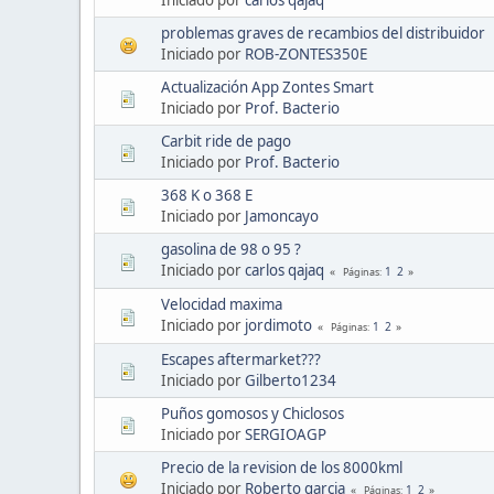
problemas graves de recambios del distribuidor
Iniciado por
ROB-ZONTES350E
Actualización App Zontes Smart
Iniciado por
Prof. Bacterio
Carbit ride de pago
Iniciado por
Prof. Bacterio
368 K o 368 E
Iniciado por
Jamoncayo
gasolina de 98 o 95 ?
Iniciado por
carlos qajaq
1
2
Páginas
Velocidad maxima
Iniciado por
jordimoto
1
2
Páginas
Escapes aftermarket???
Iniciado por
Gilberto1234
Puños gomosos y Chiclosos
Iniciado por
SERGIOAGP
Precio de la revision de los 8000kml
Iniciado por
Roberto garcia
1
2
Páginas