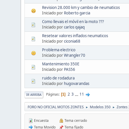
Revision 28.000 km y cambio de neumaticos
Iniciado por
Roberto garcia
Como llevais el móvil en la moto ???
Iniciado por
carlos qajaq
Resetear valores inflados neumaticos
Iniciado por
ciconia68
Problema electrico
Iniciado por
Wrangler70
Mantenimiento 350E
Iniciado por
PAS56
ruido de rodadura
Iniciado por
hugovarandas
2
3
...
11
Páginas
1
IR ARRIBA
FORO NO OFICIAL MOTOS ZONTES
Modelos 350
Zontes 
►
►
Encuesta
Tema cerrado
Tema Movido
Tema fijado