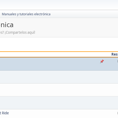
Manuales y tutoriales electrónica
►
ónica
tes? ¡Compartelos aquí!
Res
t Ride