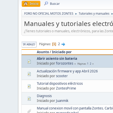
Inicio
Buscar
FORO NO OFICIAL MOTOS ZONTES
Tutoriales y manuales
►
Manuales y tutoriales electr
¿Tienes tutoriales o manuales, electrónicos, para las Zon
2
Páginas
1
IR ABAJO
Asunto
/
Iniciado por
Abrir asiento sin bateria
Iniciado por
forozontes
1
2
Páginas
Actualización firmware y app Abril 2026
Iniciado por
scooter
Tutorial dispositivos eléctricos
Iniciado por
ZontesPrime
Diagnosis
Iniciado por
Juanmik
Manual conexion movil con pantalla Zontes. Carbi
Iniciado por
manosdearbol