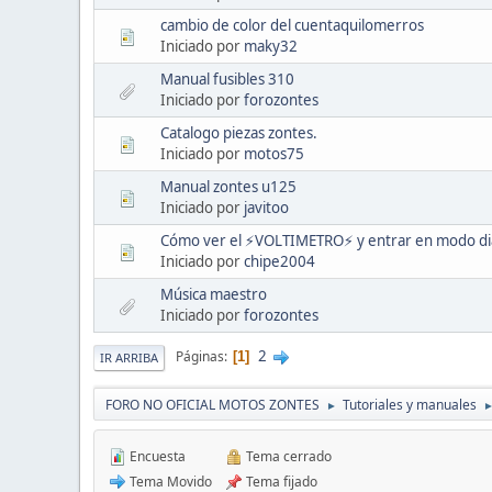
cambio de color del cuentaquilomerros
Iniciado por
maky32
Manual fusibles 310
Iniciado por
forozontes
Catalogo piezas zontes.
Iniciado por
motos75
Manual zontes u125
Iniciado por
javitoo
Cómo ver el ⚡VOLTIMETRO⚡ y entrar en modo di
Iniciado por
chipe2004
Música maestro
Iniciado por
forozontes
2
Páginas
1
IR ARRIBA
FORO NO OFICIAL MOTOS ZONTES
Tutoriales y manuales
►
Encuesta
Tema cerrado
Tema Movido
Tema fijado