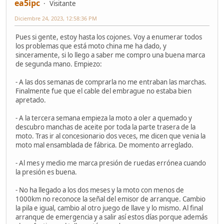
ea5ipc
Visitante
Diciembre 24, 2023, 12:58:36 PM
Pues si gente, estoy hasta los cojones. Voy a enumerar todos
los problemas que está moto china me ha dado, y
sinceramente, si lo llego a saber me compro una buena marca
de segunda mano. Empiezo:
- A las dos semanas de comprarla no me entraban las marchas.
Finalmente fue que el cable del embrague no estaba bien
apretado.
- A la tercera semana empieza la moto a oler a quemado y
descubro manchas de aceite por toda la parte trasera de la
moto. Tras ir al concesionario dos veces, me dicen que venia la
moto mal ensamblada de fábrica. De momento arreglado.
- Al mes y medio me marca presión de ruedas errónea cuando
la presión es buena.
- No ha llegado a los dos meses y la moto con menos de
1000km no reconoce la señal del emisor de arranque. Cambio
la pila e igual, cambio al otro juego de llave y lo mismo. Al final
arranque de emergencia y a salir así estos días porque además