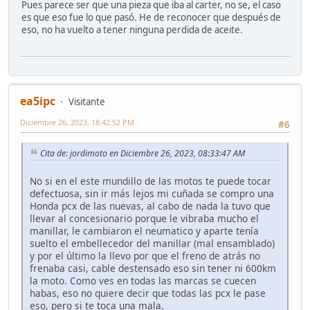
Pues parece ser que una pieza que iba al carter, no se, el caso
es que eso fue lo que pasó. He de reconocer que después de
eso, no ha vuelto a tener ninguna perdida de aceite.
ea5ipc
Visitante
Diciembre 26, 2023, 18:42:52 PM
#6
Cita de: jordimoto en Diciembre 26, 2023, 08:33:47 AM
No si en el este mundillo de las motos te puede tocar
defectuosa, sin ir más lejos mi cuñada se compro una
Honda pcx de las nuevas, al cabo de nada la tuvo que
llevar al concesionario porque le vibraba mucho el
manillar, le cambiaron el neumatico y aparte tenía
suelto el embellecedor del manillar (mal ensamblado)
y por el último la llevo por que el freno de atrás no
frenaba casi, cable destensado eso sin tener ni 600km
la moto. Como ves en todas las marcas se cuecen
habas, eso no quiere decir que todas las pcx le pase
eso, pero si te toca una mala.