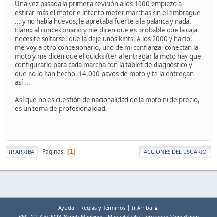
Una vez pasada la primera revisión a los 1000 empiezo a
estirar más el motor e intento meter marchas sin el embrague
... y no había huevos, le apretaba fuerte a la palanca y nada.
Llamo al concesionario y me dicen que es probable que la caja
necesite soltarse, que la deje unos kmts. A los 2000 y harto,
me voy a otro concesionario, uno de mi confianza, conectan la
moto y me dicen que el quicksifter al entregar la moto hay que
configurarlo para cada marcha con la tablet de diagnóstico y
que no lo han hecho. 14.000 pavos de moto y te la entregan
así ...
Así que no es cuestión de nacionalidad de la moto ni de precio,
es un tema de profesionalidad.
Páginas
1
IR ARRIBA
ACCIONES DEL USUARIO
|
|
Ayuda
Reglas y Términos
Ir Arriba ▲
,
|
|
SMF 2.1.4 © 2023
Simple Machines
Mapa del sitio
forozontes@gmail.com