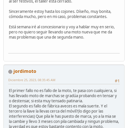
al ser festivos, el taller está cerrado.
Sinceramente estoy hasta los cojones. Díseño, muy bonita,
cómoda mucho, pero en mi caso, problemas constantes.
Está semana iré al concesionario y voy a hablar muy en serio,
pero no quiero seguir llevando una moto nueva que me da
mas problemas que una de segunda mano.
jordimoto
Diciembre 25, 2023, 08:35:45 AM
#1
El primer fallo no es fallo de la moto, te pasa con cualquiera, si
has llevado moto de marchas se gradúa probando en tensar y
o destensar, si esta muy tensado patinaria.
El segundo es fallo de fábrica aveces es mala suerte. Y el
tercero la llave la llevas cerca del móvil?(lo digo por las
interferencias) Que pila le has puesto de marca, yo a la mia se
la cambie y llevo 3 meses con pila cambiada y ningun problema,
la verdad es que estoy bastante contento con la moto.