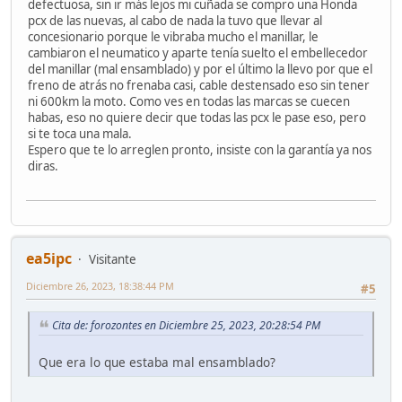
defectuosa, sin ir más lejos mi cuñada se compro una Honda
pcx de las nuevas, al cabo de nada la tuvo que llevar al
concesionario porque le vibraba mucho el manillar, le
cambiaron el neumatico y aparte tenía suelto el embellecedor
del manillar (mal ensamblado) y por el último la llevo por que el
freno de atrás no frenaba casi, cable destensado eso sin tener
ni 600km la moto. Como ves en todas las marcas se cuecen
habas, eso no quiere decir que todas las pcx le pase eso, pero
si te toca una mala.
Espero que te lo arreglen pronto, insiste con la garantía ya nos
diras.
ea5ipc
Visitante
Diciembre 26, 2023, 18:38:44 PM
#5
Cita de: forozontes en Diciembre 25, 2023, 20:28:54 PM
Que era lo que estaba mal ensamblado?