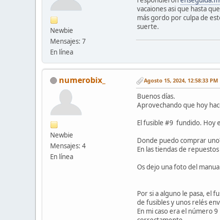
vacaiones asi que hasta qu
más gordo por culpa de est
suerte.
Newbie
Mensajes: 7
En línea
numerobix_
Agosto 15, 2024, 12:58:33 PM
Buenos días.
Aprovechando que hoy hace 
El fusible #9 fundido. Hoy 
Newbie
Donde puedo comprar uno
Mensajes: 4
En las tiendas de repuestos
En línea
Os dejo una foto del manual
Por si a alguno le pasa, el 
de fusibles y unos relés en
En mi caso era el número 9
correctamente.