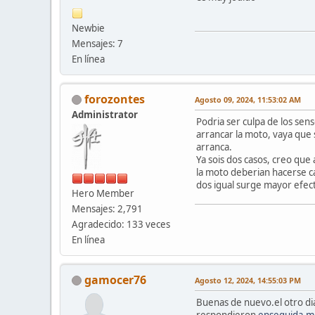
Newbie
Mensajes: 7
En línea
forozontes
Agosto 09, 2024, 11:53:02 AM
Administrator
Podria ser culpa de los se
arrancar la moto, vaya que 
arranca.
Ya sois dos casos, creo que
la moto deberian hacerse ca
dos igual surge mayor efec
Hero Member
Mensajes: 2,791
Agradecido: 133 veces
En línea
gamocer76
Agosto 12, 2024, 14:55:03 PM
Buenas de nuevo.el otro di
respondieron
enseguida.m