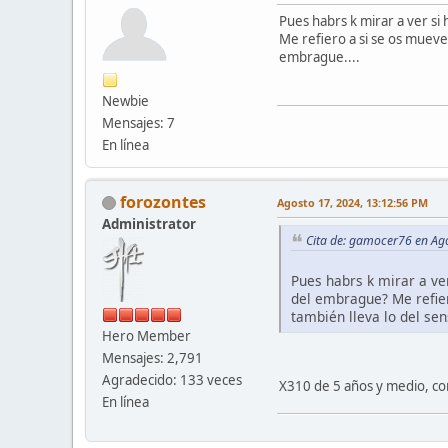
Pues habrs k mirar a ver si
Me refiero a si se os muev
embrague....
Newbie
Mensajes: 7
En línea
forozontes
Agosto 17, 2024, 13:12:56 PM
Administrator
Cita de: gamocer76 en Ag
Pues habrs k mirar a ve
del embrague? Me refie
también lleva lo del se
Hero Member
Mensajes: 2,791
Agradecido: 133 veces
X310 de 5 años y medio, con
En línea