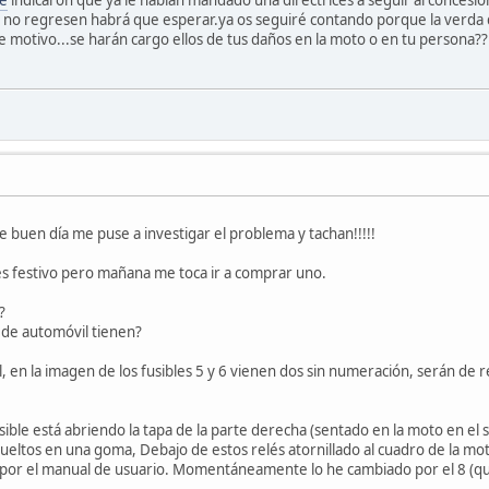
e no regresen habrá que esperar.ya os seguiré contando porque la verda 
e motivo...se harán cargo ellos de tus daños en la moto o en tu persona
buen día me puse a investigar el problema y tachan!!!!!
es festivo pero mañana me toca ir a comprar uno.
?
 de automóvil tienen?
, en la imagen de los fusibles 5 y 6 vienen dos sin numeración, serán de 
fusible está abriendo la tapa de la parte derecha (sentado en la moto en e
vueltos en una goma, Debajo de estos relés atornillado al cuadro de la mo
 por el manual de usuario. Momentáneamente lo he cambiado por el 8 (que