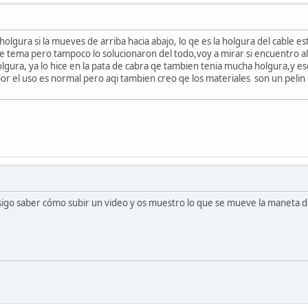
olgura si la mueves de arriba hacia abajo, lo qe es la holgura del cable 
 tema pero tampoco lo solucionaron del todo,voy a mirar si encuentro al
lgura, ya lo hice en la pata de cabra qe tambien tenia mucha holgura,y es
or el uso es normal pero aqi tambien creo qe los materiales son un pelin 
sigo saber cómo subir un video y os muestro lo que se mueve la maneta de