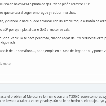
rusca en bajos RPM o punta de gas, "tiene piñón arrastre 15T".
 es que se cala al coger embrague y reducir marchas.
te, y cuando lo hace puedo arrancar con un simple toque al botón de arr
o a 2º por ejemplo, al darle GAS el motor se cala.
ducir el vehículo se hace peligroso, cuando llegas de 5º y reduces fuerte 
os digo nada.
 salir de un semáforo..., por ejemplo en el caso de llegar en 4º y pones 2º
 la moto.
aste el problema? Me ocurre lo mismo con una T 350X recien comprada,ya al
la he llevado al taller 4 veces y nada y aún no le he hecho ni el rodaje....y