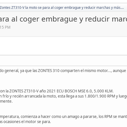
Zontes ZT310-V la moto se para al coger embrague y reducir marchas y más....
ra al coger embrague y reducir marc
:15 PM
do general, ya que las ZONTES 310 comparten el mismo motor..., aunque
con la ZONTES ZT310-V año 2021 ECU BOSCH MSE 6.0, 5.000 KLM.
frío y recién arrancada la moto, esta llega a sus 1.800/1.900 RPM y luego
lmente.
mperatura, comienza a hacer como un amago a pararse, los RPM se mantie
s ocasiones el motor se para.