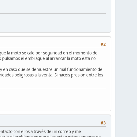
#2
 que la moto se cale por seguridad en el momento de
 no pulsamos el embrague al arrancar la moto esta no
s, y en caso que se demuestre un mal funcionamiento de
ades peligrosas a la venta. Si haceis presion entre los
#3
ntacto con ellos a través de un correo y me
onario.el problema es que ellos estan estas semanas de