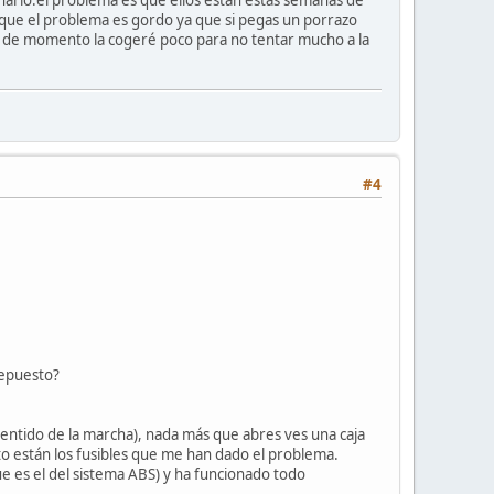
que el problema es gordo ya que si pegas un porrazo
?? de momento la cogeré poco para no tentar mucho a la
#4
repuesto?
l sentido de la marcha), nada más que abres ves una caja
to están los fusibles que me han dado el problema.
 es el del sistema ABS) y ha funcionado todo