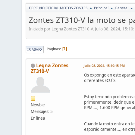
FORO NO OFICIAL MOTOS ZONTES
Principal
General
►
►
►
Zontes ZT310-V la moto se pa
Iniciado por Legna Zontes ZT310-V, Julio 08, 2024, 15:10
Páginas
1
IR ABAJO
Legna Zontes
Julio 08, 2024, 15:10:15 PM
ZT310-V
Os expongo en este aparta
diferentes ECU´S.
Estoy teniendo problemas 
primeramente, decir que en 
Newbie
RPM...., 1.600 RPM genera
Mensajes: 5
En línea
Cuando la moto entra en te
esporádicamente..., en otra