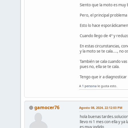
Siento que la moto es muy b
Pero, el principal problema
Esto lo hace esporádicamen
Cuando llego de 4º y reduzc
En estas circunstancias, con
y la moto se te cala...., no 
También se cala cuando vas a
pues no, ella se te cala.
Tengo que ir a diagnosticar
A
1 persona
le gusta esto.
gamocer76
Agosto 08, 2024, 22:12:03 PM
hola buenas tardes.solucion
llevo ni 1 mes con ella y ya 
es muy jodido