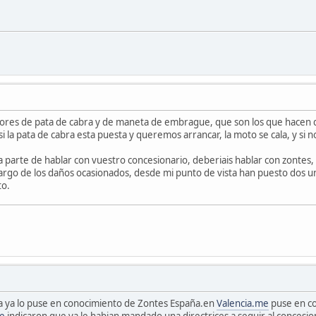
nsores de pata de cabra y de maneta de embrague, que son los que hacen
si la pata de cabra esta puesta y queremos arrancar, la moto se cala, y si
 a parte de hablar con vuestro concesionario, deberiais hablar con zonte
rgo de los daños ocasionados, desde mi punto de vista han puesto dos unid
to.
a ya lo puse en conocimiento de Zontes España.en
Valencia.me
puse en co
e
indicaron que ya le habian mandado una directrices a seguir al concesi