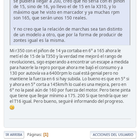
se pudiera llegar a 200, creo que no sería con el piñón
de 15, sino de 16, yo llevo el de 15 en la X310, y lo
máximo que he visto en marcador y ya muchas rpm
son 165, que serán unos 150 reales.
Y no creo que la relación de marchas sea tan distinto
de un modelo a otro, que por la forma de producir de
zontes igual es la misma.
Mi r350 con el piñon de 14 ya cortaba en 6° a 165 ahora le
metí el de 15 de la T350 y la verdad me mejoró el rango de
revoluciones, sigo esperando a encontrar un escape a medida
para hacerle la repro porque ahora me bajó el consumo y a
130 por autovía va a 6400rpm lo cual está genial pero no
mantiene la fuerza en 6 si hay subida. Lo bueno es que en 5° si
y ahora en 5° corta a 145km/h lo cual es una mejora, pero en
6° no la pasé aún de 160 por fuerza del motor. Pero tiene pinta
que tiene que llegar mínimo a 175. 200 Si que tendría que ser
el T16 igual. Pero bueno, seguiré informando del progreso.
Páginas
1
IR ARRIBA
ACCIONES DEL USUARIO