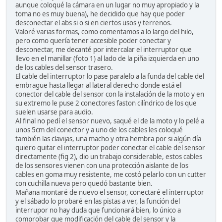
aunque coloqué la cámara en un lugar no muy apropiado y la
toma no es muy buena), he decidido que hay que poder
desconectar el abs si o si en ciertos usos y terrenos.
Valoré varias formas, como comentamos a lo largo del hilo,
pero como quería tener accesible poder conectar y
desconectar, me decanté por intercalar el interruptor que
llevo en el manillar (foto 1) al lado de la piña izquierda en uno
de los cables del sensor trasero.
El cable del interruptor lo pase paralelo a la funda del cable del
embrague hasta llegar al lateral derecho donde está el
conector del cable del sensor con la instalación de la moto y en
su extremo le puse 2 conectores faston cilíndrico de los que
suelen usarse para audio.
Al final no pedí el sensor nuevo, saqué el de la moto y lo pelé a
unos 5cm del conector y a uno de los cables les coloqué
también las clavijas, una macho y otra hembra por si algún día
quiero quitar el interruptor poder conectar el cable del sensor
directamente (fig 2), dio un trabajo considerable, estos cables
de los sensores vienen con una protección aislante de los
cables en goma muy resistente, me costó pelarlo con un cutter
con cuchilla nueva pero quedó bastante bien.
Mañana montaré de nuevo el sensor, conectaré el interruptor
y el sábado lo probaré en las pistas a ver, la función del
interrupor no hay duda que funcionará bien, lo único a
comprobar que modificación del cable del sensor y la