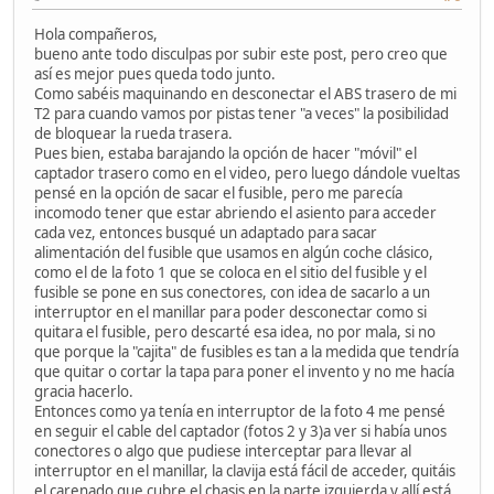
Hola compañeros,
bueno ante todo disculpas por subir este post, pero creo que
así es mejor pues queda todo junto.
Como sabéis maquinando en desconectar el ABS trasero de mi
T2 para cuando vamos por pistas tener "a veces" la posibilidad
de bloquear la rueda trasera.
Pues bien, estaba barajando la opción de hacer "móvil" el
captador trasero como en el video, pero luego dándole vueltas
pensé en la opción de sacar el fusible, pero me parecía
incomodo tener que estar abriendo el asiento para acceder
cada vez, entonces busqué un adaptado para sacar
alimentación del fusible que usamos en algún coche clásico,
como el de la foto 1 que se coloca en el sitio del fusible y el
fusible se pone en sus conectores, con idea de sacarlo a un
interruptor en el manillar para poder desconectar como si
quitara el fusible, pero descarté esa idea, no por mala, si no
que porque la "cajita" de fusibles es tan a la medida que tendría
que quitar o cortar la tapa para poner el invento y no me hacía
gracia hacerlo.
Entonces como ya tenía en interruptor de la foto 4 me pensé
en seguir el cable del captador (fotos 2 y 3)a ver si había unos
conectores o algo que pudiese interceptar para llevar al
interruptor en el manillar, la clavija está fácil de acceder, quitáis
el carenado que cubre el chasis en la parte izquierda y allí está