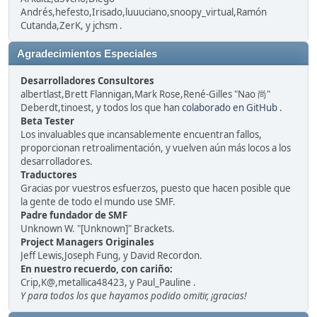
Andrés,hefesto,Irisado,luuuciano,snoopy_virtual,Ramón
Cutanda,ZerK, y jchsm .
Agradecimientos Especiales
Desarrolladores Consultores
albertlast,Brett Flannigan,Mark Rose,René-Gilles "Nao 尚"
Deberdt,tinoest, y todos los que han
colaborado en GitHub
.
Beta Tester
Los invaluables que incansablemente encuentran fallos,
proporcionan retroalimentación, y vuelven aún más locos a los
desarrolladores.
Traductores
Gracias por vuestros esfuerzos, puesto que hacen posible que
la gente de todo el mundo use SMF.
Padre fundador de SMF
Unknown W. "[Unknown]" Brackets.
Project Managers Originales
Jeff Lewis,Joseph Fung, y David Recordon.
En nuestro recuerdo, con cariño:
Crip,K@,metallica48423, y Paul_Pauline .
Y para todos los que hayamos podido omitir, ¡gracias!