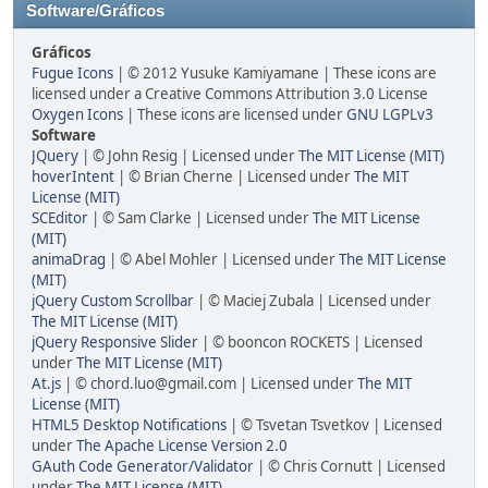
Software/Gráficos
Gráficos
Fugue Icons
| © 2012 Yusuke Kamiyamane | These icons are
licensed under a Creative Commons Attribution 3.0 License
Oxygen Icons
| These icons are licensed under
GNU LGPLv3
Software
JQuery
| © John Resig | Licensed under
The MIT License (MIT)
hoverIntent
| © Brian Cherne | Licensed under
The MIT
License (MIT)
SCEditor
| © Sam Clarke | Licensed under
The MIT License
(MIT)
animaDrag
| © Abel Mohler | Licensed under
The MIT License
(MIT)
jQuery Custom Scrollbar
| © Maciej Zubala | Licensed under
The MIT License (MIT)
jQuery Responsive Slider
| © booncon ROCKETS | Licensed
under
The MIT License (MIT)
At.js
| © chord.luo@gmail.com | Licensed under
The MIT
License (MIT)
HTML5 Desktop Notifications
| © Tsvetan Tsvetkov | Licensed
under
The Apache License Version 2.0
GAuth Code Generator/Validator
| © Chris Cornutt | Licensed
under
The MIT License (MIT)