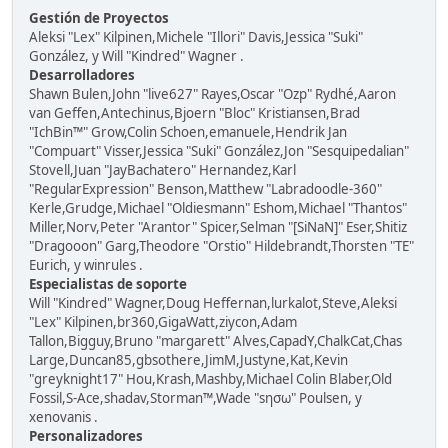
Gestión de Proyectos
Aleksi "Lex" Kilpinen,Michele "Illori" Davis,Jessica "Suki"
González, y Will "Kindred" Wagner .
Desarrolladores
Shawn Bulen,John "live627" Rayes,Oscar "Ozp" Rydhé,Aaron
van Geffen,Antechinus,Bjoern "Bloc" Kristiansen,Brad
"IchBin™" Grow,Colin Schoen,emanuele,Hendrik Jan
"Compuart" Visser,Jessica "Suki" González,Jon "Sesquipedalian"
Stovell,Juan "JayBachatero" Hernandez,Karl
"RegularExpression" Benson,Matthew "Labradoodle-360"
Kerle,Grudge,Michael "Oldiesmann" Eshom,Michael "Thantos"
Miller,Norv,Peter "Arantor" Spicer,Selman "[SiNaN]" Eser,Shitiz
"Dragooon" Garg,Theodore "Orstio" Hildebrandt,Thorsten "TE"
Eurich, y winrules .
Especialistas de soporte
Will "Kindred" Wagner,Doug Heffernan,lurkalot,Steve,Aleksi
"Lex" Kilpinen,br360,GigaWatt,ziycon,Adam
Tallon,Bigguy,Bruno "margarett" Alves,CapadY,ChalkCat,Chas
Large,Duncan85,gbsothere,JimM,Justyne,Kat,Kevin
"greyknight17" Hou,Krash,Mashby,Michael Colin Blaber,Old
Fossil,S-Ace,shadav,Storman™,Wade "sησω" Poulsen, y
xenovanis .
Personalizadores