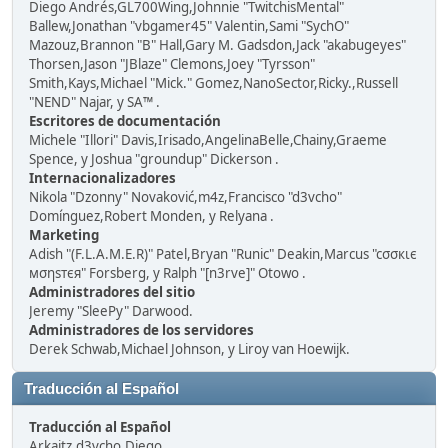
Diego Andrés,GL700Wing,Johnnie "TwitchisMental"
Ballew,Jonathan "vbgamer45" Valentin,Sami "SychO"
Mazouz,Brannon "B" Hall,Gary M. Gadsdon,Jack "akabugeyes"
Thorsen,Jason "JBlaze" Clemons,Joey "Tyrsson"
Smith,Kays,Michael "Mick." Gomez,NanoSector,Ricky.,Russell
"NEND" Najar, y SA™ .
Escritores de documentación
Michele "Illori" Davis,Irisado,AngelinaBelle,Chainy,Graeme
Spence, y Joshua "groundup" Dickerson .
Internacionalizadores
Nikola "Dzonny" Novaković,m4z,Francisco "d3vcho"
Domínguez,Robert Monden, y Relyana .
Marketing
Adish "(F.L.A.M.E.R)" Patel,Bryan "Runic" Deakin,Marcus "cσσкιє
мσηѕтєя" Forsberg, y Ralph "[n3rve]" Otowo .
Administradores del sitio
Jeremy "SleePy" Darwood.
Administradores de los servidores
Derek Schwab,Michael Johnson, y Liroy van Hoewijk.
Traducción al Español
Traducción al Español
Arkaitz,d3vcho,Diego