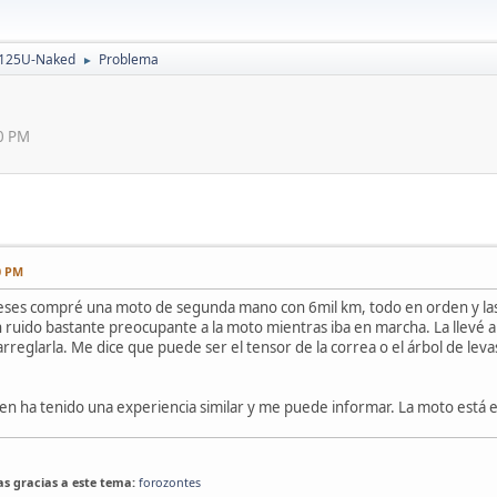
 125U-Naked
Problema
►
50 PM
0 PM
ses compré una moto de segunda mano con 6mil km, todo en orden y las r
 ruido bastante preocupante a la moto mientras iba en marcha. La llevé a 
ra arreglarla. Me dice que puede ser el tensor de la correa o el árbol de le
ien ha tenido una experiencia similar y me puede informar. La moto está en 
las gracias a este tema:
forozontes