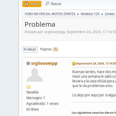
Inicio
Buscar
FORO NO OFICIAL MOTOS ZONTES
Modelos 125
Zontes
►
►
Problema
Iniciado por srgiioooespp, Septiembre 24, 2024, 17:14:
Páginas
1
IR ABAJO
srgiioooespp
Septiembre 24, 2024, 17:14:5
Buenas tardes, hace dos me
Hace una semana le salió un
llevara a la casa oficial pa
que le da problemas esto.
Newbie
Lo dejo por aquí por si algu
Mensajes: 1
Agradecido: 1 veces
En línea
Los siguientes usuarios dieron 