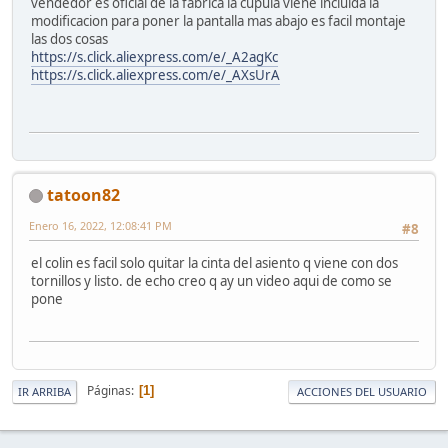
vendedor es oficial de la fabrica la cupula viene incluida la
modificacion para poner la pantalla mas abajo es facil montaje
las dos cosas
https://s.click.aliexpress.com/e/_A2agKc
https://s.click.aliexpress.com/e/_AXsUrA
tatoon82
Enero 16, 2022, 12:08:41 PM
#8
el colin es facil solo quitar la cinta del asiento q viene con dos
tornillos y listo. de echo creo q ay un video aqui de como se
pone
Páginas
1
IR ARRIBA
ACCIONES DEL USUARIO