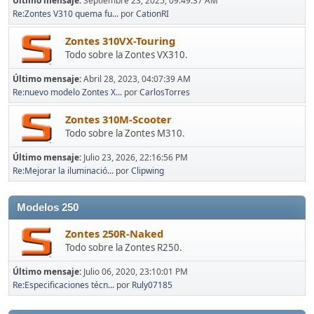
Último mensaje:
Septiembre 23, 2025, 09:49:37 AM
Re:Zontes V310 quema fu...
por
CationRI
Zontes 310VX-Touring
Todo sobre la Zontes VX310.
Último mensaje:
Abril 28, 2023, 04:07:39 AM
Re:nuevo modelo Zontes X...
por
CarlosTorres
Zontes 310M-Scooter
Todo sobre la Zontes M310.
Último mensaje:
Julio 23, 2026, 22:16:56 PM
Re:Mejorar la iluminació...
por
Clipwing
Modelos 250
Zontes 250R-Naked
Todo sobre la Zontes R250.
Último mensaje:
Julio 06, 2020, 23:10:01 PM
Re:Especificaciones técn...
por
Ruly07185