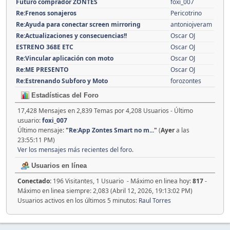
Futuro comprador ZONTES
foxi_007
Re:Frenos sonajeros
Pericotrino
Re:Ayuda para conectar screen mirroring
antoniojveram
Re:Actualizaciones y consecuencias!!
Oscar OJ
ESTRENO 368E ETC
Oscar OJ
Re:Vincular aplicación con moto
Oscar OJ
Re:ME PRESENTO
Oscar OJ
Re:Estrenando Subforo y Moto
forozontes
Estadísticas del Foro
17,428 Mensajes en 2,839 Temas por 4,208 Usuarios - Último
usuario:
foxi_007
Último mensaje:
"
Re:App Zontes Smart no m...
"
(
Ayer
a las
23:55:11 PM)
Ver los mensajes más recientes del foro.
Usuarios en línea
Conectado:
196 Visitantes, 1 Usuario - Máximo en linea hoy:
817
-
Máximo en linea siempre: 2,083 (Abril 12, 2026, 19:13:02 PM)
Usuarios activos en los últimos 5 minutos:
Raul Torres