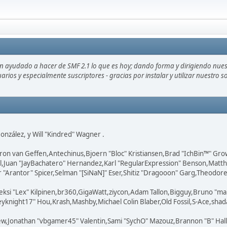
an ayudado a hacer de SMF 2.1 lo que es hoy; dando forma y dirigiendo nue
uarios y especialmente suscriptores - gracias por instalar y utilizar nuestro
 González, y Will "Kindred" Wagner .
ron van Geffen,Antechinus,Bjoern "Bloc" Kristiansen,Brad "IchBin™" Gr
ovell,Juan "JayBachatero" Hernandez,Karl "RegularExpression" Benson,Ma
"Arantor" Spicer,Selman "[SiNaN]" Eser,Shitiz "Dragooon" Garg,Theodore "
eksi "Lex" Kilpinen,br360,GigaWatt,ziycon,Adam Tallon,Bigguy,Bruno "ma
knight17" Hou,Krash,Mashby,Michael Colin Blaber,Old Fossil,S-Ace,shad
ew,Jonathan "vbgamer45" Valentin,Sami "SychO" Mazouz,Brannon "B" Hal