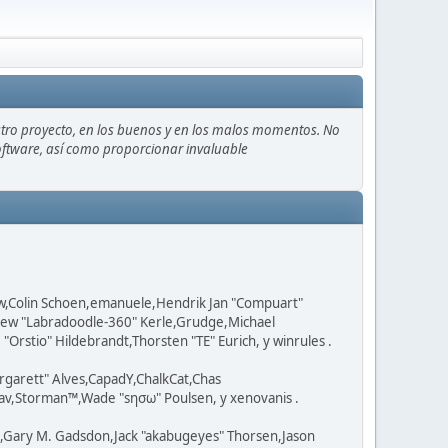
stro proyecto, en los buenos y en los malos momentos. No
 software, así como proporcionar invaluable
ow,Colin Schoen,emanuele,Hendrik Jan "Compuart"
tthew "Labradoodle-360" Kerle,Grudge,Michael
Orstio" Hildebrandt,Thorsten "TE" Eurich, y winrules .
rgarett" Alves,CapadY,ChalkCat,Chas
av,Storman™,Wade "sησω" Poulsen, y xenovanis .
l,Gary M. Gadsdon,Jack "akabugeyes" Thorsen,Jason