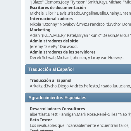
"JBlaze" Clemons,Joey "Tyrsson" Smith,Kays,Michael "Mic
Escritores de documentación
Michele "Illori" Davis,Irisado,AngelinaBelle,Chainy,Gra
Internacionalizadores
Nikola "Dzonny" Novaković,m4z,Francisco "d3vcho" Dom
Marketing
Adish "(F.L.A.M.E.R)" Patel,Bryan "Runic" Deakin,Marcus
Administradores del sitio
Jeremy "SleePy" Darwood.
Administradores de los servidores
Derek Schwab,Michael Johnson, y Liroy van Hoewijk.
Traducción al Español
Traducción al Español
Arkaitz,d3vcho,Diego Andrés,hefesto,Irisado,luuuciano
Agradecimientos Especiales
Desarrolladores Consultores
albertlast,Brett Flannigan,Mark Rose,René-Gilles "Nao 尚
Beta Tester
Los invaluables que incansablemente encuentran fallos, 