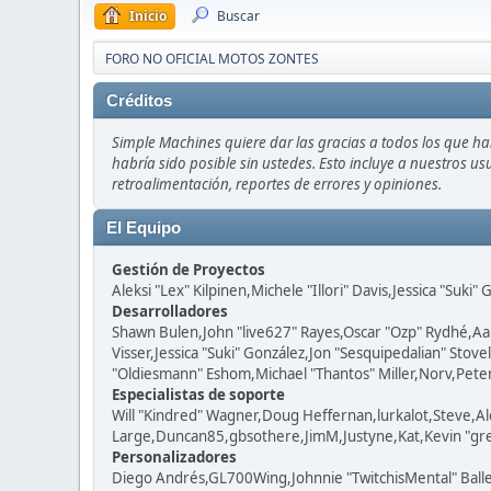
Inicio
Buscar
FORO NO OFICIAL MOTOS ZONTES
Créditos
Simple Machines quiere dar las gracias a todos los que h
habría sido posible sin ustedes. Esto incluye a nuestros us
retroalimentación, reportes de errores y opiniones.
El Equipo
Gestión de Proyectos
Aleksi "Lex" Kilpinen,Michele "Illori" Davis,Jessica "Suki"
Desarrolladores
Shawn Bulen,John "live627" Rayes,Oscar "Ozp" Rydhé,Aa
Visser,Jessica "Suki" González,Jon "Sesquipedalian" St
"Oldiesmann" Eshom,Michael "Thantos" Miller,Norv,Peter 
Especialistas de soporte
Will "Kindred" Wagner,Doug Heffernan,lurkalot,Steve,Al
Large,Duncan85,gbsothere,JimM,Justyne,Kat,Kevin "grey
Personalizadores
Diego Andrés,GL700Wing,Johnnie "TwitchisMental" Ball