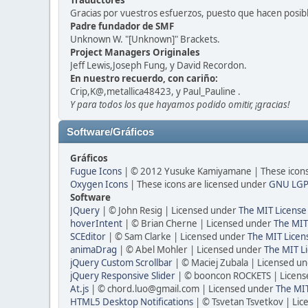
Traductores
Gracias por vuestros esfuerzos, puesto que hacen posib
Padre fundador de SMF
Unknown W. "[Unknown]" Brackets.
Project Managers Originales
Jeff Lewis,Joseph Fung, y David Recordon.
En nuestro recuerdo, con cariño:
Crip,K@,metallica48423, y Paul_Pauline .
Y para todos los que hayamos podido omitir, ¡gracias!
Software/Gráficos
Gráficos
Fugue Icons
| © 2012 Yusuke Kamiyamane | These icons 
Oxygen Icons
| These icons are licensed under
GNU LGP
Software
JQuery
| © John Resig | Licensed under
The MIT License
hoverIntent
| © Brian Cherne | Licensed under
The MIT
SCEditor
| © Sam Clarke | Licensed under
The MIT Licen
animaDrag
| © Abel Mohler | Licensed under
The MIT Li
jQuery Custom Scrollbar
| © Maciej Zubala | Licensed u
jQuery Responsive Slider
| © booncon ROCKETS | Licen
At.js
| © chord.luo@gmail.com | Licensed under
The MIT
HTML5 Desktop Notifications
| © Tsvetan Tsvetkov | Li