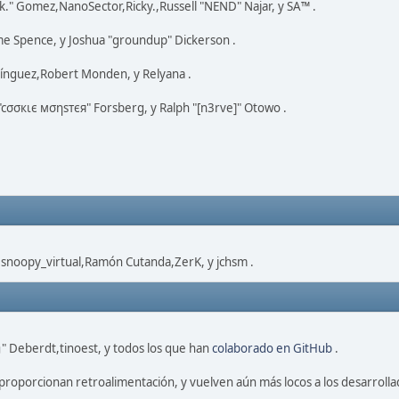
k." Gomez,NanoSector,Ricky.,Russell "NEND" Najar, y SA™ .
eme Spence, y Joshua "groundup" Dickerson .
ínguez,Robert Monden, y Relyana .
 "cσσкιє мσηѕтєя" Forsberg, y Ralph "[n3rve]" Otowo .
,snoopy_virtual,Ramón Cutanda,ZerK, y jchsm .
" Deberdt,tinoest, y todos los que han
colaborado en GitHub
.
proporcionan retroalimentación, y vuelven aún más locos a los desarrolla