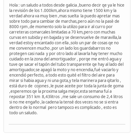
Hola : un saludo a todos desde galicia ,bueno decir qe ya le hice
la revisión de los 1.000km,ahora mismo tiene 1500 km y la
verdad ahora va muy bien ,mas suelta la puedo apretar mas
sobre todo para cambiar de marchas,pero aún no la pasè de
8000 rpm ,de momento solo la utilizo para ir al curro por
carreteras comarcales limitadas a 70 km,pero con muchas
curvas en subida y en bajada y se desenvuelve de maravilla,la
verdad estoy encantado con ella ,solo un par de cosas qe no
me convencen mucho ,por un lado los guardabarros no
protegen casi nada y por otro lado al lavarla hay tener mucho
cuidado en la zona del amortiguador , porqe me entró agua y
tuve qe sacar el tapón del tubo transparente qe hay al lado del
amortiguador,se apagó la moto y no encendia,fué vaciarlo y
encendió perfecto, a todo esto quité el filtro del aire para
mirar si habia agua y ni una gota,y tela marinera para qitarlo ,
está duro de cojones ,le puse aceite por toda la junta de goma
,esperemos qe la proxima salga mejor,esta semana fuí a
repostar 351 km 8,43litros ,me sale un consumo de 2,4 litros
si no me engaño ,la cadena la tensé dos veces no se si entra
dentro de lo normal pero tampoco es complicado , esto es
todo un saludo.