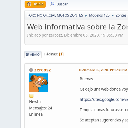
Inicio
Buscar
FORO NO OFICIAL MOTOS ZONTES
Modelos 125
Zontes
►
►
Web informativa sobre la Zo
Iniciado por zercosz, Diciembre 05, 2020, 19:35:30 PM
Páginas
1
IR ABAJO
zercosz
Diciembre 05, 2020, 19:35:30 PM
Buenas.
Os dejo una web donde voy 
https://sites.google.com/v
Newbie
Mensajes: 24
Tengo algunas futuras secc
En línea
Se aceptan sugerencias y a