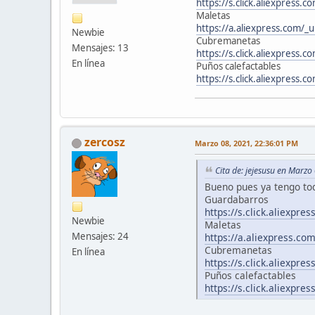
https://s.click.aliexpress
Maletas
https://a.aliexpress.com/
Newbie
Cubremanetas
Mensajes: 13
https://s.click.aliexpress.
En línea
Puños calefactables
https://s.click.aliexpress.
zercosz
Marzo 08, 2021, 22:36:01 PM
Cita de: jejesusu en Marz
Bueno pues ya tengo tod
Guardabarros
https://s.click.aliexpr
Newbie
Maletas
Mensajes: 24
https://a.aliexpress.c
Cubremanetas
En línea
https://s.click.aliexpre
Puños calefactables
https://s.click.aliexpre