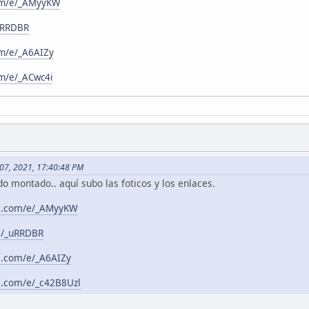
.com/e/_AMyyKW
_uRRDBR
com/e/_A6AIZy
com/e/_ACwc4i
o 07, 2021, 17:40:48 PM
o montado.. aquí subo las foticos y los enlaces.
ess.com/e/_AMyyKW
om/_uRRDBR
ss.com/e/_A6AIZy
ss.com/e/_c42B8Uzl