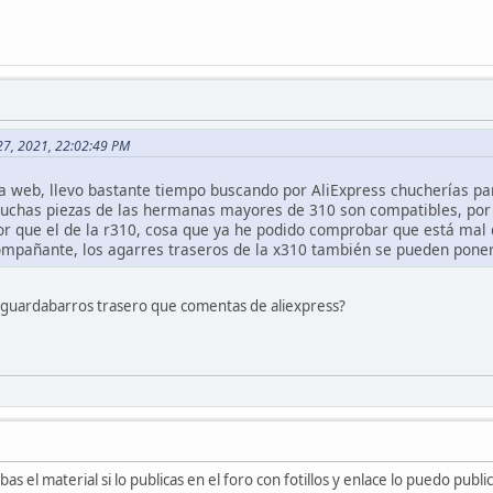
 27, 2021, 22:02:49 PM
a web, llevo bastante tiempo buscando por AliExpress chucherías para
muchas piezas de las hermanas mayores de 310 son compatibles, por 
r que el de la r310, cosa que ya he podido comprobar que está mal 
compañante, los agarres traseros de la x310 también se pueden poner
l guardabarros trasero que comentas de aliexpress?
s el material si lo publicas en el foro con fotillos y enlace lo puedo publi