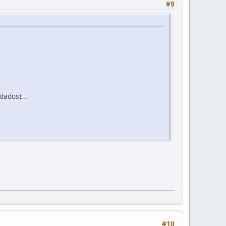
#9
dados)...
#10