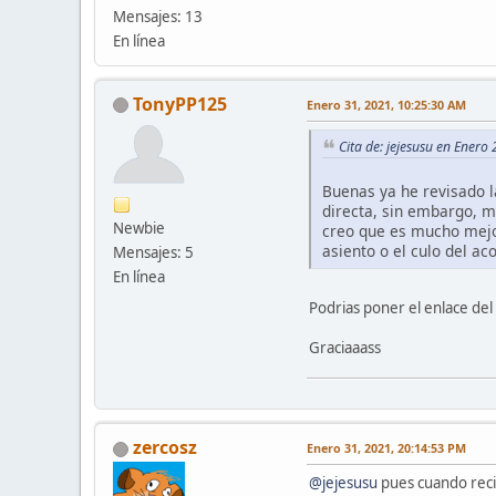
Mensajes: 13
En línea
TonyPP125
Enero 31, 2021, 10:25:30 AM
Cita de: jejesusu en Enero
Buenas ya he revisado l
directa, sin embargo, 
Newbie
creo que es mucho mejo
asiento o el culo del a
Mensajes: 5
En línea
Podrias poner el enlace de
Graciaaass
zercosz
Enero 31, 2021, 20:14:53 PM
@jejesusu
pues cuando reciba