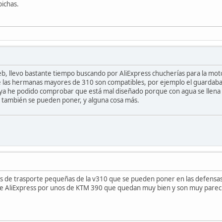
bichas.
b, llevo bastante tiempo buscando por AliExpress chucherías para la moto y
 las hermanas mayores de 310 son compatibles, por ejemplo el guardaba
 ya he podido comprobar que está mal diseñado porque con agua se llena d
0 también se pueden poner, y alguna cosa más.
as de trasporte pequeñas de la v310 que se pueden poner en las defensas
 de AliExpress por unos de KTM 390 que quedan muy bien y son muy pareci