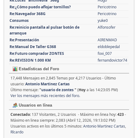
Re:Luces "antiniebla" 368g
Hugo
Re:¿Cómo puedo aflojar tornillos?
Pericotrino
Re:Navegador 368G
Pericotrino
Consumos
yuke0
Re:reinicio pantalla al pulsar botón de
Alfonsofer
arranque
Re:Presentación
AIRENMAD
Re:Manual De Taller G368
eldoblepedal
Re:Futuro comprador ZONTES
foxi_007
Re:REVISION 1.000 KM
fernandovictor74
Estadísticas del Foro
17,448 Mensajes en 2,845 Temas por 4,217 Usuarios - Último
usuario:
Antonio Martinez Cartas
Último mensaje:
"
usuario de zontes
"
(
Hoy
a las 14:23:05 PM)
Ver los mensajes más recientes del foro.
Usuarios en línea
Conectado:
137 Visitantes, 2 Usuarios - Máximo en linea hoy:
423
-
Máximo en linea siempre: 2,083 (Abril 12, 2026, 19:13:02 PM)
Usuarios activos en los últimos 5 minutos:
Antonio Martinez Cartas
,
Rlcardo