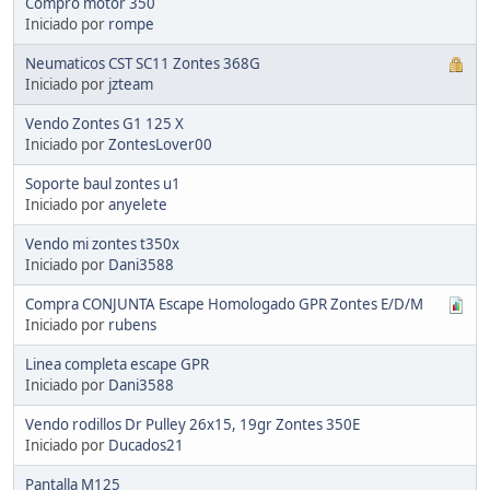
Compro motor 350
Iniciado por
rompe
Neumaticos CST SC11 Zontes 368G
Iniciado por
jzteam
Vendo Zontes G1 125 X
Iniciado por
ZontesLover00
Soporte baul zontes u1
Iniciado por
anyelete
Vendo mi zontes t350x
Iniciado por
Dani3588
Compra CONJUNTA Escape Homologado GPR Zontes E/D/M
Iniciado por
rubens
Linea completa escape GPR
Iniciado por
Dani3588
Vendo rodillos Dr Pulley 26x15, 19gr Zontes 350E
Iniciado por
Ducados21
Pantalla M125