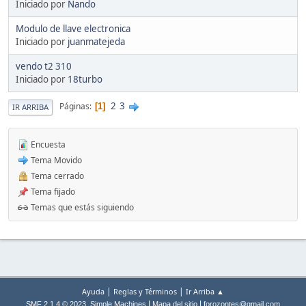
Iniciado por
Nando
Modulo de llave electronica
Iniciado por
juanmatejeda
vendo t2 310
Iniciado por
18turbo
2
3
Páginas
1
IR ARRIBA
Encuesta
Tema Movido
Tema cerrado
Tema fijado
Temas que estás siguiendo
|
|
Ayuda
Reglas y Términos
Ir Arriba ▲
,
|
|
SMF 2.1.4 © 2023
Simple Machines
Mapa del sitio
forozontes@gmail.com