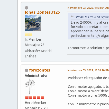
Noviembre 03, 2025, 11:31:51 A
Jonas_ZontesU125
Cita de: t111938 en Septi
Llevo 24000km, y ahora 
forzado a apretar el em
aprovechar la inercia d
perfectamente. ¿A algui
Jr. Member
Mensajes: 78
Encontraste la solucion al 
Ubicación: Madrid
En línea
forozontes
Noviembre 03, 2025, 13:31:10 P
Administrator
Podria ser el regulador de t
Con el motor apagado, la ba
Con el motor a ralentí debe
Con el motor a unas 5000rp
Hero Member
Con un multimetro lo pinchas
Mensajes: 2,790