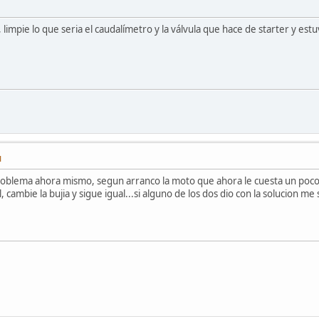
limpie lo que seria el caudalímetro y la válvula que hace de starter y es
M
roblema ahora mismo, segun arranco la moto que ahora le cuesta un poco s
ual, cambie la bujia y sigue igual...si alguno de los dos dio con la solucion m