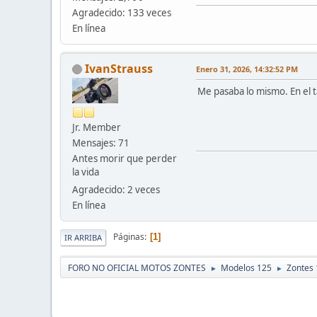
Agradecido: 133 veces
En línea
IvanStrauss
Enero 31, 2026, 14:32:52 PM
Me pasaba lo mismo. En el t
Jr. Member
Mensajes: 71
Antes morir que perder
la vida
Agradecido: 2 veces
En línea
Páginas
1
IR ARRIBA
FORO NO OFICIAL MOTOS ZONTES
Modelos 125
Zontes 
►
►