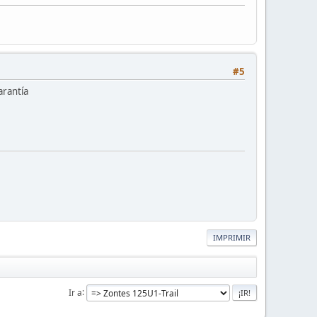
#5
arantía
IMPRIMIR
Ir a