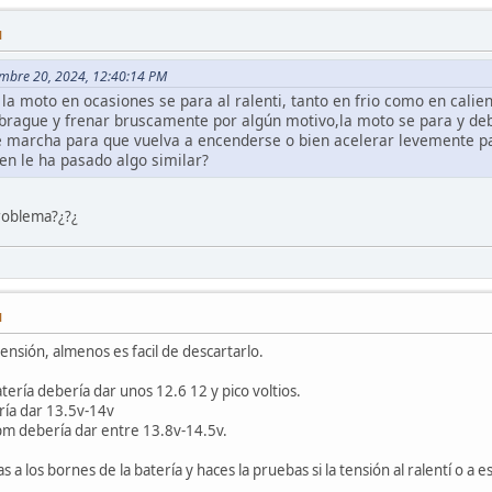
M
embre 20, 2024, 12:40:14 PM
la moto en ocasiones se para al ralenti, tanto en frio como en calie
brague y frenar bruscamente por algún motivo,la moto se para y de
e marcha para que vuelva a encenderse o bien acelerar levemente p
en le ha pasado algo similar?
problema?¿?¿
M
ensión, almenos es facil de descartarlo.
tería debería dar unos 12.6 12 y pico voltios.
ría dar 13.5v-14v
m debería dar entre 13.8v-14.5v.
 a los bornes de la batería y haces la pruebas si la tensión al ralentí o 