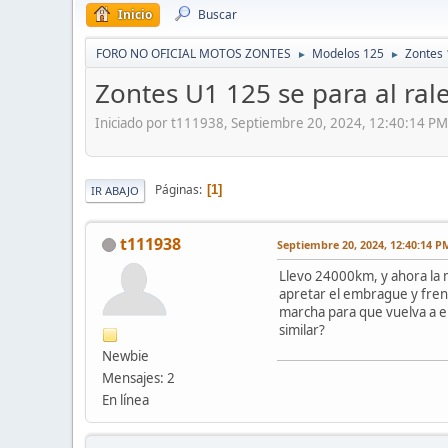
Inicio
Buscar
FORO NO OFICIAL MOTOS ZONTES
Modelos 125
Zontes 
►
►
Zontes U1 125 se para al ral
Iniciado por t111938, Septiembre 20, 2024, 12:40:14 PM
Páginas
1
IR ABAJO
t111938
Septiembre 20, 2024, 12:40:14 P
Llevo 24000km, y ahora la m
apretar el embrague y fren
marcha para que vuelva a e
similar?
Newbie
Mensajes: 2
En línea