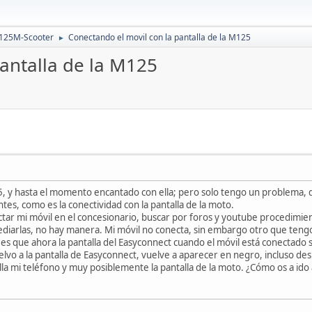
 125M-Scooter
Conectando el movil con la pantalla de la M125
►
antalla de la M125
 y hasta el momento encantado con ella; pero solo tengo un problema, q
tes, como es la conectividad con la pantalla de la moto.
ar mi móvil en el concesionario, buscar por foros y youtube procedimie
diarlas, no hay manera. Mi móvil no conecta, sin embargo otro que tengo 
es que ahora la pantalla del Easyconnect cuando el móvil está conectado 
elvo a la pantalla de Easyconnect, vuelve a aparecer en negro, incluso d
la mi teléfono y muy posiblemente la pantalla de la moto. ¿Cómo os a ido