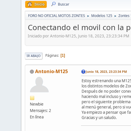
Inicio
Buscar
FORO NO OFICIAL MOTOS ZONTES
Modelos 125
Zontes
►
►
Conectando el movil con la p
Iniciado por Antonio-M125, Junio 18, 2023, 23:23:34 PM
Páginas
1
IR ABAJO
Antonio-M125
Junio 18, 2023, 23:23:34 PM
Estoy estrenando una M125,
los distintos modelos de Zon
Después de no poder conect
haciendo mal incluso y reme
pero el siguiente problema 
Newbie
al menú general, pero si vu
Mensajes: 2
Ya empiezo a pensar que fal
En línea
Gracias y un saludo.