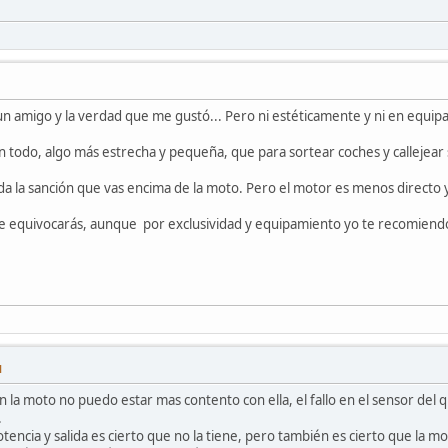
n amigo y la verdad que me gustó... Pero ni estéticamente y ni en equipa
 todo, algo más estrecha y pequeña, que para sortear coches y callejear s
a la sanción que vas encima de la moto. Pero el motor es menos directo y 
e equivocarás, aunque por exclusividad y equipamiento yo te recomiendo l
M
la moto no puedo estar mas contento con ella, el fallo en el sensor del q
.
otencia y salida es cierto que no la tiene, pero también es cierto que la