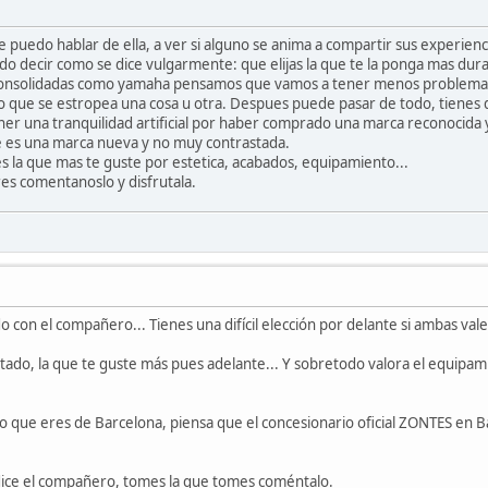
e puedo hablar de ella, a ver si alguno se anima a compartir sus experienc
do decir como se dice vulgarmente: que elijas la que te la ponga mas dura
 consolidadas como yamaha pensamos que vamos a tener menos problemas 
que se estropea una cosa u otra. Despues puede pasar de todo, tienes difi
ner una tranquilidad artificial por haber comprado una marca reconocida 
que es una marca nueva y no muy contrastada.
 la que mas te guste por estetica, acabados, equipamiento...
es comentanoslo y disfrutala.
 con el compañero... Tienes una difícil elección por delante si ambas vale
tado, la que te guste más pues adelante... Y sobretodo valora el equipam
do que eres de Barcelona, piensa que el concesionario oficial ZONTES en B
 dice el compañero, tomes la que tomes coméntalo.