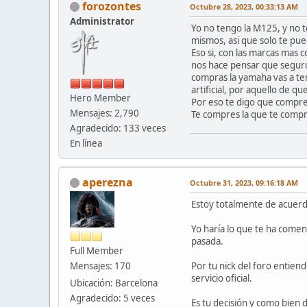
forozontes
Octubre 28, 2023, 00:33:13 AM
Administrator
Yo no tengo la M125, y no t
mismos, asi que solo te pue
Eso si, con las marcas mas
nos hace pensar que seguro 
compras la yamaha vas a te
artificial, por aquello de 
Hero Member
Por eso te digo que compres
Mensajes: 2,790
Te compres la que te compr
Agradecido: 133 veces
En línea
aperezna
Octubre 31, 2023, 09:16:18 AM
Estoy totalmente de acuerdo
Yo haría lo que te ha comen
pasada.
Full Member
Mensajes: 170
Por tu nick del foro entien
servicio oficial.
Ubicación: Barcelona
Agradecido: 5 veces
Es tu decisión y como bien