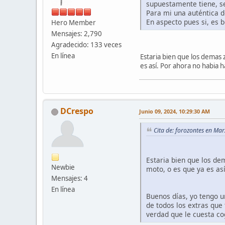
supuestamente tiene, se
Para mi una auténtica 
En aspecto pues si, es 
Hero Member
Mensajes: 2,790
Agradecido: 133 veces
En línea
Estaria bien que los demas
es así. Por ahora no habia 
DCrespo
Junio 09, 2024, 10:29:30 AM
Cita de: forozontes en Ma
Estaria bien que los d
Newbie
moto, o es que ya es as
Mensajes: 4
En línea
Buenos días, yo tengo u
de todos los extras qu
verdad que le cuesta c