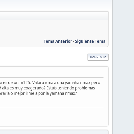
Tema Anterior
-
Siguiente Tema
IMPRIMIR
eedores de un m125. Valora irma a una yamaha nmax pero
dad alta es muy exagerado? Estais teniendo problemas
prarla o mejor irme a por la yamaha nmax?