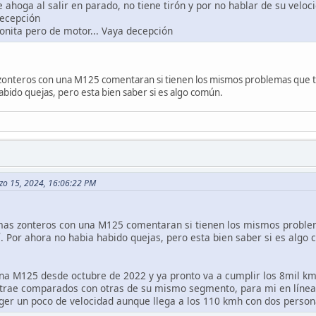
 ahoga al salir en parado, no tiene tirón y por no hablar de su vel
decepción
bonita pero de motor... Vaya decepción
 zonteros con una M125 comentaran si tienen los mismos problemas que tu
habido quejas, pero esta bien saber si es algo común.
rzo 15, 2024, 16:06:22 PM
emas zonteros con una M125 comentaran si tienen los mismos problem
í. Por ahora no habia habido quejas, pero esta bien saber si es algo
na M125 desde octubre de 2022 y ya pronto va a cumplir los 8mil k
e trae comparados con otras de su mismo segmento, para mi en líne
oger un poco de velocidad aunque llega a los 110 kmh con dos perso