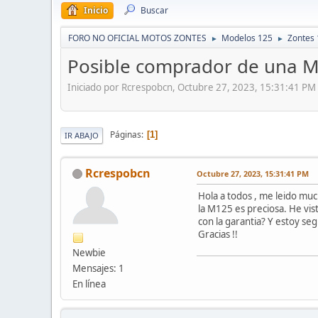
Inicio
Buscar
FORO NO OFICIAL MOTOS ZONTES
Modelos 125
Zontes
►
►
Posible comprador de una 
Iniciado por Rcrespobcn, Octubre 27, 2023, 15:31:41 PM
Páginas
1
IR ABAJO
Rcrespobcn
Octubre 27, 2023, 15:31:41 PM
Hola a todos , me leido mu
la M125 es preciosa. He vis
con la garantia? Y estoy s
Gracias !!
Newbie
Mensajes: 1
En línea