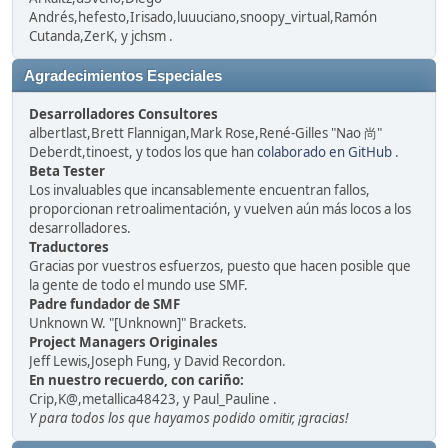
Andrés,hefesto,Irisado,luuuciano,snoopy_virtual,Ramón
Cutanda,ZerK, y jchsm .
Agradecimientos Especiales
Desarrolladores Consultores
albertlast,Brett Flannigan,Mark Rose,René-Gilles "Nao 尚"
Deberdt,tinoest, y todos los que han
colaborado en GitHub
.
Beta Tester
Los invaluables que incansablemente encuentran fallos,
proporcionan retroalimentación, y vuelven aún más locos a los
desarrolladores.
Traductores
Gracias por vuestros esfuerzos, puesto que hacen posible que
la gente de todo el mundo use SMF.
Padre fundador de SMF
Unknown W. "[Unknown]" Brackets.
Project Managers Originales
Jeff Lewis,Joseph Fung, y David Recordon.
En nuestro recuerdo, con cariño:
Crip,K@,metallica48423, y Paul_Pauline .
Y para todos los que hayamos podido omitir, ¡gracias!