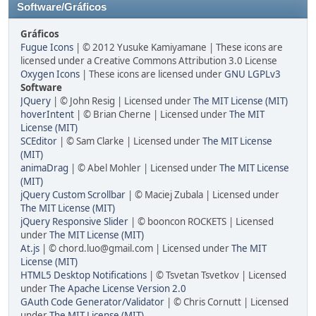
Software/Gráficos
Gráficos
Fugue Icons
| © 2012 Yusuke Kamiyamane | These icons are
licensed under a Creative Commons Attribution 3.0 License
Oxygen Icons
| These icons are licensed under
GNU LGPLv3
Software
JQuery
| © John Resig | Licensed under
The MIT License (MIT)
hoverIntent
| © Brian Cherne | Licensed under
The MIT
License (MIT)
SCEditor
| © Sam Clarke | Licensed under
The MIT License
(MIT)
animaDrag
| © Abel Mohler | Licensed under
The MIT License
(MIT)
jQuery Custom Scrollbar
| © Maciej Zubala | Licensed under
The MIT License (MIT)
jQuery Responsive Slider
| © booncon ROCKETS | Licensed
under
The MIT License (MIT)
At.js
| © chord.luo@gmail.com | Licensed under
The MIT
License (MIT)
HTML5 Desktop Notifications
| © Tsvetan Tsvetkov | Licensed
under
The Apache License Version 2.0
GAuth Code Generator/Validator
| © Chris Cornutt | Licensed
under
The MIT License (MIT)