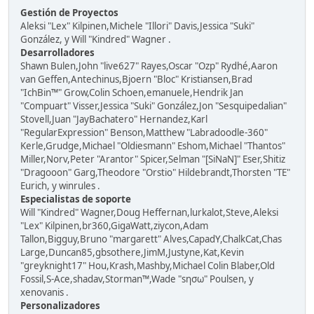
Gestión de Proyectos
Aleksi "Lex" Kilpinen,Michele "Illori" Davis,Jessica "Suki"
González, y Will "Kindred" Wagner .
Desarrolladores
Shawn Bulen,John "live627" Rayes,Oscar "Ozp" Rydhé,Aaron
van Geffen,Antechinus,Bjoern "Bloc" Kristiansen,Brad
"IchBin™" Grow,Colin Schoen,emanuele,Hendrik Jan
"Compuart" Visser,Jessica "Suki" González,Jon "Sesquipedalian"
Stovell,Juan "JayBachatero" Hernandez,Karl
"RegularExpression" Benson,Matthew "Labradoodle-360"
Kerle,Grudge,Michael "Oldiesmann" Eshom,Michael "Thantos"
Miller,Norv,Peter "Arantor" Spicer,Selman "[SiNaN]" Eser,Shitiz
"Dragooon" Garg,Theodore "Orstio" Hildebrandt,Thorsten "TE"
Eurich, y winrules .
Especialistas de soporte
Will "Kindred" Wagner,Doug Heffernan,lurkalot,Steve,Aleksi
"Lex" Kilpinen,br360,GigaWatt,ziycon,Adam
Tallon,Bigguy,Bruno "margarett" Alves,CapadY,ChalkCat,Chas
Large,Duncan85,gbsothere,JimM,Justyne,Kat,Kevin
"greyknight17" Hou,Krash,Mashby,Michael Colin Blaber,Old
Fossil,S-Ace,shadav,Storman™,Wade "sησω" Poulsen, y
xenovanis .
Personalizadores