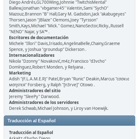
Diego Andrés,GL700Wing,Johnnie "TwitchisMental"
Ballew,Jonathan "vbgamer45" Valentin,Sami "SychO"
Mazouz,Brannon "B" Hall,Gary M. Gadsdon,Jack "akabugeyes"
Thorsen,Jason "JBlaze" Clemons,Joey "Tyrsson"
Smith,Kays,Michael "Mick." Gomez,NanoSector,Ricky.,Russell
"NEND" Najar, y SA™ .
Escritores de documentación
Michele "Illori" Davis,Irisado,AngelinaBelle,Chainy,Graeme
Spence, y Joshua "groundup" Dickerson .
Internacionalizadores
Nikola "Dzonny" Novaković,m4z,Francisco "d3vcho"
Domínguez,Robert Monden, y Relyana .
Marketing
Adish "(F.L.A.M.E.R)" Patel,Bryan "Runic" Deakin,Marcus "cσσкιє
мσηѕтєя" Forsberg, y Ralph "[n3rve]" Otowo .
Administradores del sitio
Jeremy "SleePy" Darwood.
Administradores de los servidores
Derek Schwab,Michael Johnson, y Liroy van Hoewijk.
Traducción al Español
Traducción al Español
Arkaitz,d3vcho,Diego