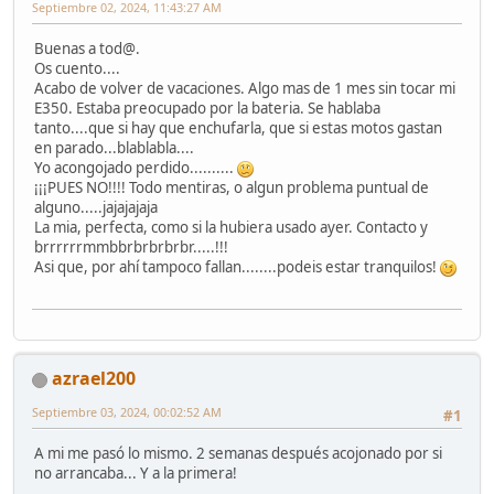
Septiembre 02, 2024, 11:43:27 AM
Buenas a tod@.
Os cuento....
Acabo de volver de vacaciones. Algo mas de 1 mes sin tocar mi
E350. Estaba preocupado por la bateria. Se hablaba
tanto....que si hay que enchufarla, que si estas motos gastan
en parado...blablabla....
Yo acongojado perdido..........
¡¡¡PUES NO!!!! Todo mentiras, o algun problema puntual de
alguno.....jajajajaja
La mia, perfecta, como si la hubiera usado ayer. Contacto y
brrrrrrmmbbrbrbrbrbr.....!!!
Asi que, por ahí tampoco fallan........podeis estar tranquilos!
azrael200
Septiembre 03, 2024, 00:02:52 AM
#1
A mi me pasó lo mismo. 2 semanas después acojonado por si
no arrancaba... Y a la primera!