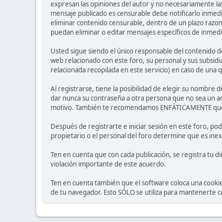
expresan las opiniones del autor y no necesariamente las
mensaje publicado es censurable debe notificarlo inmedi
eliminar contenido censurable, dentro de un plazo razon
puedan eliminar o editar mensajes específicos de inmediat
Usted sigue siendo el único responsable del contenido de
web relacionado con este foro, su personal y sus subsidi
relacionada recopilada en este servicio) en caso de una q
Al registrarse, tiene la posibilidad de elegir su nombr
dar nunca su contraseña a otra persona que no sea un a
motivo. También te recomendamos ENFÁTICAMENTE que use
Después de registrarte e iniciar sesión en este foro, pod
propietario o el personal del foro determine que es inex
Ten en cuenta que con cada publicación, se registra tu di
violación importante de este acuerdo.
Ten en cuenta también que el software coloca una cooki
de tu navegador. Esto SÓLO se utiliza para mantenerte c