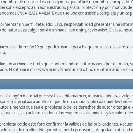
r su nombre de usuario. Le aconsejamos que utilice un nombre apropiado. 
 persona excepto a un administrador, para su protección y por motivos 
endamos ENCARECIDAMENTE que use una contraseña compleja y única para 
limentar un perfil detallado. Es su responsabilidad presentar una informa
o de naturaleza vulgar será eliminada, con o sin previo aviso. En caso nec
acena su dirección IP que podrá usarse para bloquear su acceso al foro o 
rdo.
ie, un archivo de texto que contiene bits de información (por ejemplo, 
o. El software no recava ni envía ningún otro tipo de información a su 
cará ningún material que sea falso, difamatorio, inexacto, abusivo, vulga
sona, material para adultos o que de otro modo viole cualquier ley federa
utor a menos que sea el propietario de los derechos de autor o tenga el c
s anuncios, las cartas en cadena, los esquemas piramidales y las solicitud
 propietarios de este foro confirmar la validez de las publicaciones. Re
ido incluido en ellos. No garantizamos la precisión, integridad o utilida