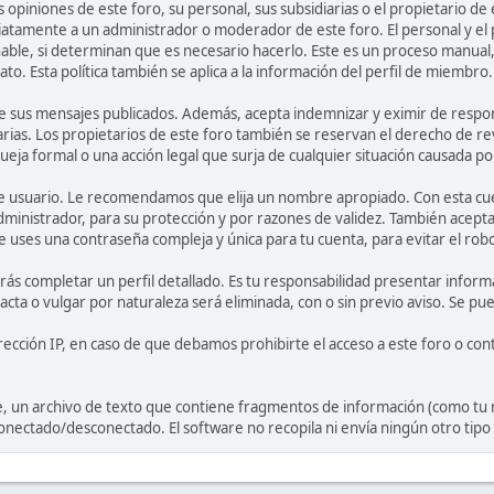
 opiniones de este foro, su personal, sus subsidiarias o el propietario d
atamente a un administrador o moderador de este foro. El personal y el 
able, si determinan que es necesario hacerlo. Este es un proceso manual
o. Esta política también se aplica a la información del perfil de miembro.
 sus mensajes publicados. Además, acepta indemnizar y eximir de responsab
arias. Los propietarios de este foro también se reservan el derecho de re
ueja formal o una acción legal que surja de cualquier situación causada po
e de usuario. Le recomendamos que elija un nombre apropiado. Con esta cue
dministrador, para su protección y por razones de validez. También acep
s una contraseña compleja y única para tu cuenta, para evitar el robo
rás completar un perfil detallado. Es tu responsabilidad presentar informa
acta o vulgar por naturaleza será eliminada, con o sin previo aviso. Se pu
rección IP, en caso de que debamos prohibirte el acceso a este foro o cont
e, un archivo de texto que contiene fragmentos de información (como tu
onectado/desconectado. El software no recopila ni envía ningún otro tip