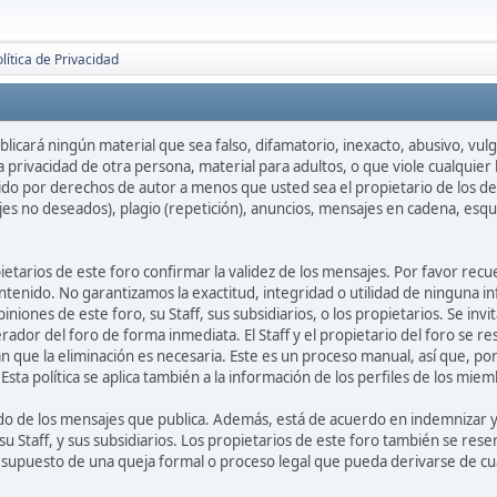
lítica de Privacidad
licará ningún material que sea falso, difamatorio, inexacto, abusivo, vulgar
privacidad de otra persona, material para adultos, o que viole cualquier l
do por derechos de autor a menos que usted sea el propietario de los de
jes no deseados), plagio (repetición), anuncios, mensajes en cadena, esq
opietarios de este foro confirmar la validez de los mensajes. Por favor r
ntenido. No garantizamos la exactitud, integridad o utilidad de ninguna i
iniones de este foro, su Staff, sus subsidiarios, o los propietarios. Se i
rador del foro de forma inmediata. El Staff y el propietario del foro se r
 que la eliminación es necesaria. Este es un proceso manual, así que, po
ta política se aplica también a la información de los perfiles de los miem
o de los mensajes que publica. Además, está de acuerdo en indemnizar y l
su Staff, y sus subsidiarios. Los propietarios de este foro también se rese
l supuesto de una queja formal o proceso legal que pueda derivarse de cua