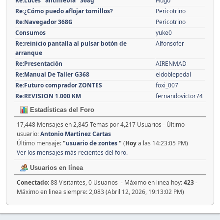
Re:Luces "antiniebla" 368g
Hugo
Re:¿Cómo puedo aflojar tornillos?
Pericotrino
Re:Navegador 368G
Pericotrino
Consumos
yuke0
Re:reinicio pantalla al pulsar botón de
Alfonsofer
arranque
Re:Presentación
AIRENMAD
Re:Manual De Taller G368
eldoblepedal
Re:Futuro comprador ZONTES
foxi_007
Re:REVISION 1.000 KM
fernandovictor74
Estadísticas del Foro
17,448 Mensajes en 2,845 Temas por 4,217 Usuarios - Último
usuario:
Antonio Martinez Cartas
Último mensaje:
"
usuario de zontes
"
(
Hoy
a las 14:23:05 PM)
Ver los mensajes más recientes del foro.
Usuarios en línea
Conectado:
88 Visitantes, 0 Usuarios - Máximo en linea hoy:
423
-
Máximo en linea siempre: 2,083 (Abril 12, 2026, 19:13:02 PM)