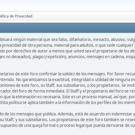
lítica de Privacidad
licará ningún material que sea falso, difamatorio, inexacto, abusivo, vulgar
privacidad de otra persona, material para adultos, o que viole cualquier l
do por derechos de autor a menos que usted sea el propietario de los de
jes no deseados), plagio (repetición), anuncios, mensajes en cadena, esq
opietarios de este foro confirmar la validez de los mensajes. Por favor r
ntenido. No garantizamos la exactitud, integridad o utilidad de ninguna i
iniones de este foro, su Staff, sus subsidiarios, o los propietarios. Se i
rador del foro de forma inmediata. El Staff y el propietario del foro se r
 que la eliminación es necesaria. Este es un proceso manual, así que, po
ta política se aplica también a la información de los perfiles de los miem
o de los mensajes que publica. Además, está de acuerdo en indemnizar y l
su Staff, y sus subsidiarios. Los propietarios de este foro también se rese
l supuesto de una queja formal o proceso legal que pueda derivarse de cua