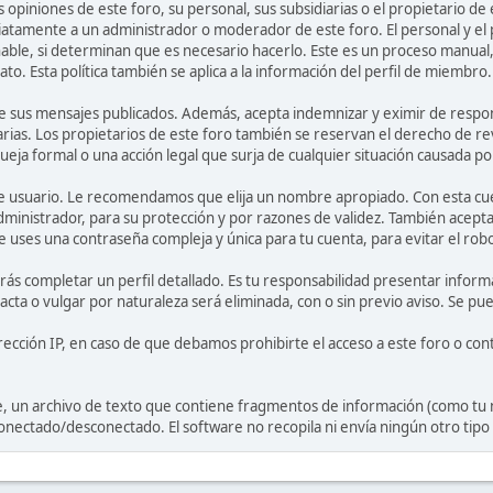
 opiniones de este foro, su personal, sus subsidiarias o el propietario d
atamente a un administrador o moderador de este foro. El personal y el 
able, si determinan que es necesario hacerlo. Este es un proceso manual
o. Esta política también se aplica a la información del perfil de miembro.
 sus mensajes publicados. Además, acepta indemnizar y eximir de responsab
arias. Los propietarios de este foro también se reservan el derecho de re
ueja formal o una acción legal que surja de cualquier situación causada po
e de usuario. Le recomendamos que elija un nombre apropiado. Con esta cue
dministrador, para su protección y por razones de validez. También acep
s una contraseña compleja y única para tu cuenta, para evitar el robo
rás completar un perfil detallado. Es tu responsabilidad presentar informa
acta o vulgar por naturaleza será eliminada, con o sin previo aviso. Se pu
rección IP, en caso de que debamos prohibirte el acceso a este foro o cont
e, un archivo de texto que contiene fragmentos de información (como tu
onectado/desconectado. El software no recopila ni envía ningún otro tip