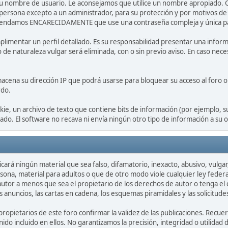
r su nombre de usuario. Le aconsejamos que utilice un nombre apropiado. 
 persona excepto a un administrador, para su protección y por motivos 
endamos ENCARECIDAMENTE que use una contraseña compleja y única para 
limentar un perfil detallado. Es su responsabilidad presentar una informa
o de naturaleza vulgar será eliminada, con o sin previo aviso. En caso nec
acena su dirección IP que podrá usarse para bloquear su acceso al foro o 
rdo.
ie, un archivo de texto que contiene bits de información (por ejemplo, 
o. El software no recava ni envía ningún otro tipo de información a su 
cará ningún material que sea falso, difamatorio, inexacto, abusivo, vulga
sona, material para adultos o que de otro modo viole cualquier ley federa
utor a menos que sea el propietario de los derechos de autor o tenga el c
s anuncios, las cartas en cadena, los esquemas piramidales y las solicitud
 propietarios de este foro confirmar la validez de las publicaciones. Re
ido incluido en ellos. No garantizamos la precisión, integridad o utilida