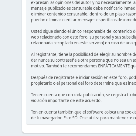
expresan las opiniones del autor y no necesariamente las
mensaje publicado es censurable debe notificarlo inmedi
eliminar contenido censurable, dentro de un plazo razon
puedan eliminar o editar mensajes específicos de inmediat
Usted sigue siendo el único responsable del contenido de
web relacionado con este foro, su personal y sus subsidi
relacionada recopilada en este servicio) en caso de una q
Al registrarse, tiene la posibilidad de elegir su nombr
dar nunca su contraseña a otra persona que no sea un a
motivo. También te recomendamos ENFÁTICAMENTE que use
Después de registrarte e iniciar sesión en este foro, pod
propietario o el personal del foro determine que es inex
Ten en cuenta que con cada publicación, se registra tu di
violación importante de este acuerdo.
Ten en cuenta también que el software coloca una cooki
de tu navegador. Esto SÓLO se utiliza para mantenerte c