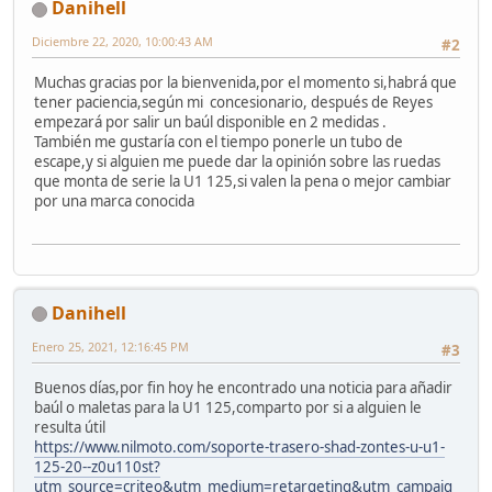
Danihell
Diciembre 22, 2020, 10:00:43 AM
#2
Muchas gracias por la bienvenida,por el momento si,habrá que
tener paciencia,según mi concesionario, después de Reyes
empezará por salir un baúl disponible en 2 medidas .
También me gustaría con el tiempo ponerle un tubo de
escape,y si alguien me puede dar la opinión sobre las ruedas
que monta de serie la U1 125,si valen la pena o mejor cambiar
por una marca conocida
Danihell
Enero 25, 2021, 12:16:45 PM
#3
Buenos días,por fin hoy he encontrado una noticia para añadir
baúl o maletas para la U1 125,comparto por si a alguien le
resulta útil
https://www.nilmoto.com/soporte-trasero-shad-zontes-u-u1-
125-20--z0u110st?
utm_source=criteo&utm_medium=retargeting&utm_campaig