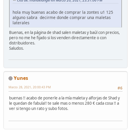
Cita de: manuelangel en Marzo 20, 2021, 23:31:06 PM
hola muy buenas acabo de comprar la zontes u1 125
alguno sabra decirme donde comprar una maletas
laterales
Buenas, en la página de shad salen maletas y baúl con precios,
pero no me he fijado si los venden directamente o con
distribuidores.
Saludos.
Yunes
Marzo 28, 2021, 20:00:43 PM
#6
buenas !! acabo de ponerle a la mía maleta y alforjas de Shad y
le quedan de fabula!! te sale mas o menos 280 € cada cosa !! a
ver si tengo un rato y subo fotos.