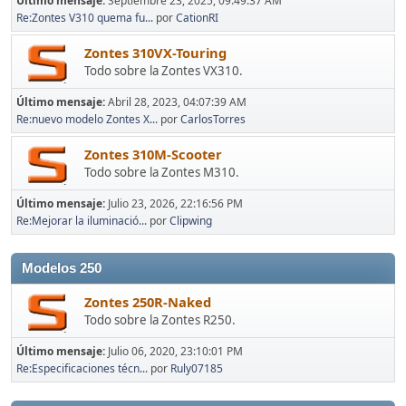
Último mensaje:
Septiembre 23, 2025, 09:49:37 AM
Re:Zontes V310 quema fu...
por
CationRI
Zontes 310VX-Touring
Todo sobre la Zontes VX310.
Último mensaje:
Abril 28, 2023, 04:07:39 AM
Re:nuevo modelo Zontes X...
por
CarlosTorres
Zontes 310M-Scooter
Todo sobre la Zontes M310.
Último mensaje:
Julio 23, 2026, 22:16:56 PM
Re:Mejorar la iluminació...
por
Clipwing
Modelos 250
Zontes 250R-Naked
Todo sobre la Zontes R250.
Último mensaje:
Julio 06, 2020, 23:10:01 PM
Re:Especificaciones técn...
por
Ruly07185