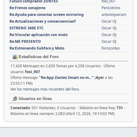
Futuro comprador ZONTES
foxi_007
Re:Frenos sonajeros
Pericotrino
Re:Ayuda para conectar screen mirroring
antoniojveram
Re:Actualizaciones y consecuencias!!
Oscar OJ
ESTRENO 368E ETC
Oscar OJ
Re:Vincular aplicación con moto
Oscar OJ
Re:ME PRESENTO
Oscar OJ
Re:Estrenando Subforo y Moto
forozontes
Estadísticas del Foro
17,428 Mensajes en 2,839 Temas por 4,208 Usuarios - Último
usuario:
foxi_007
Último mensaje:
"
Re:App Zontes Smart no m...
"
(
Ayer
a las
23:55:11 PM)
Ver los mensajes más recientes del foro.
Usuarios en línea
Conectado:
501 Visitantes, 0 Usuarios - Máximo en linea hoy:
731
-
Máximo en linea siempre: 2,083 (Abril 12, 2026, 19:13:02 PM)