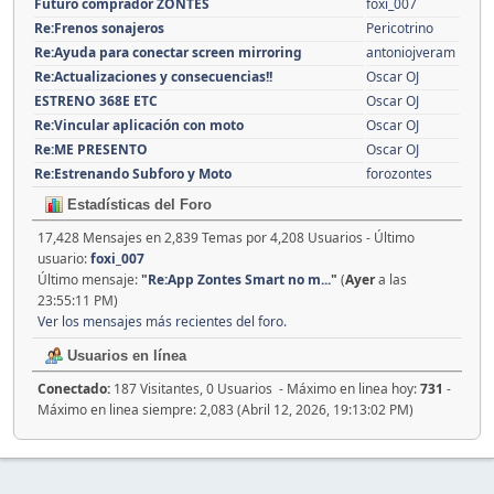
Futuro comprador ZONTES
foxi_007
Re:Frenos sonajeros
Pericotrino
Re:Ayuda para conectar screen mirroring
antoniojveram
Re:Actualizaciones y consecuencias!!
Oscar OJ
ESTRENO 368E ETC
Oscar OJ
Re:Vincular aplicación con moto
Oscar OJ
Re:ME PRESENTO
Oscar OJ
Re:Estrenando Subforo y Moto
forozontes
Estadísticas del Foro
17,428 Mensajes en 2,839 Temas por 4,208 Usuarios - Último
usuario:
foxi_007
Último mensaje:
"
Re:App Zontes Smart no m...
"
(
Ayer
a las
23:55:11 PM)
Ver los mensajes más recientes del foro.
Usuarios en línea
Conectado:
187 Visitantes, 0 Usuarios - Máximo en linea hoy:
731
-
Máximo en linea siempre: 2,083 (Abril 12, 2026, 19:13:02 PM)