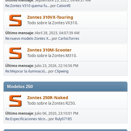
Último mensaje:
Septiembre 23, 2025, 09:49:37 AM
Re:Zontes V310 quema fu...
por
CationRI
Zontes 310VX-Touring
Todo sobre la Zontes VX310.
Último mensaje:
Abril 28, 2023, 04:07:39 AM
Re:nuevo modelo Zontes X...
por
CarlosTorres
Zontes 310M-Scooter
Todo sobre la Zontes M310.
Último mensaje:
Julio 23, 2026, 22:16:56 PM
Re:Mejorar la iluminació...
por
Clipwing
Modelos 250
Zontes 250R-Naked
Todo sobre la Zontes R250.
Último mensaje:
Julio 06, 2020, 23:10:01 PM
Re:Especificaciones técn...
por
Ruly07185