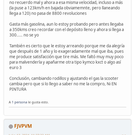
no recuerdo mal y ahora a esa misma velocidad, incluso a más
(la puse a 123km/h en bajada obviamemnte, pero llaneando
llega a 120) no pasa de 8800 revoluciones
Gasta más gasolina, aun lo estoy probando pero antes llegaba
a 350kms creo recordar con el depósito lleno y ahora si llega a
300..... no se yo
También es cierto que le estoy arreando porque me da alegría
que después de 1 año y lo exageradamente mal que iba, pues
me produce satisfacción que tire más. Me faltó muy muy poco
para malvenderla y apañarme otra tipo kymco kxct o algo así
euro 3
Conclusión, cambiando rodillos y ajustando el gas la scooter
cambia pero que si lo llego a saber no me la compro, Ni EN
PINTURA
A
1 persona
le gusta esto.
FJVPVM