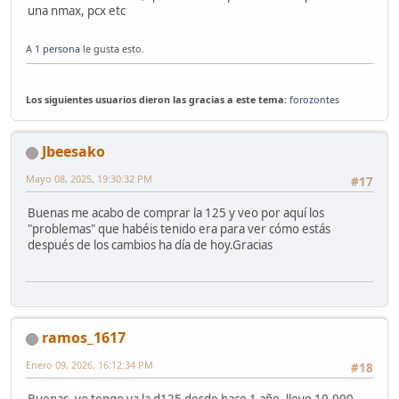
una nmax, pcx etc
A
1 persona
le gusta esto.
Los siguientes usuarios dieron las gracias a este tema:
forozontes
Jbeesako
Mayo 08, 2025, 19:30:32 PM
#17
Buenas me acabo de comprar la 125 y veo por aquí los
"problemas" que habéis tenido era para ver cómo estás
después de los cambios ha día de hoy.Gracias
ramos_1617
Enero 09, 2026, 16:12:34 PM
#18
Buenas, yo tengo ya la d125 desde hace 1 año, llevo 10.000