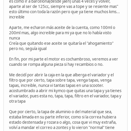
es como ir a barcelona(desde jaén) unas 4 veces y volver,
aparte al ser de 125cc, siempre vas a tope y se resiente mas"
esto último con toda la razón pero que ya tiene muchos kms...
increible
Aparte, me echaron más aceite de la cuenta, como 100ml o
200ml mas, algo increible para mi ya que no lo había visto
nunca
Creía que quitando ese aceite se quitaría el "ahogamiento"
pero no, seguía igual
En fin, por mi parte el motor es cochambroso, veremos a ver
cuando se rompa alguna pieza si hay recambios o no.
Me decidí por abrir la caja en la que alberga el variador y el
filtro que por cierto, tapa sobre tapa, venga tapas, venga
tapas, increible, nunca vi tantas tapas en una scooter.
acostumbrado a abrir mi kymco que quitas una tapa y ya tienes
el variador, pues esta no, tapa, tapa, filtro en el variador, tapa y
otra tapa
Que por cierto, la tapa de aluminio o del material que sea,
estaba limada en su parte inferior, como si la correa hubiera
estado destensada y rozara o algo, cosa que vi muy extraña,
volví a mandar el correo a zontes y lo vieron "normal" tiene