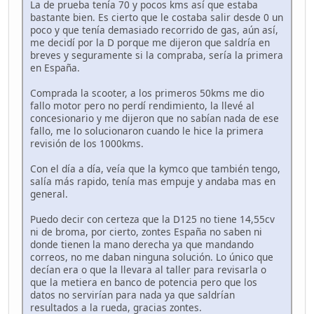
La de prueba tenía 70 y pocos kms así que estaba
bastante bien. Es cierto que le costaba salir desde 0 un
poco y que tenía demasiado recorrido de gas, aún así,
me decidí por la D porque me dijeron que saldría en
breves y seguramente si la compraba, sería la primera
en España.
Comprada la scooter, a los primeros 50kms me dio
fallo motor pero no perdí rendimiento, la llevé al
concesionario y me dijeron que no sabían nada de ese
fallo, me lo solucionaron cuando le hice la primera
revisión de los 1000kms.
Con el día a día, veía que la kymco que también tengo,
salía más rapido, tenía mas empuje y andaba mas en
general.
Puedo decir con certeza que la D125 no tiene 14,55cv
ni de broma, por cierto, zontes España no saben ni
donde tienen la mano derecha ya que mandando
correos, no me daban ninguna solución. Lo único que
decían era o que la llevara al taller para revisarla o
que la metiera en banco de potencia pero que los
datos no servirían para nada ya que saldrían
resultados a la rueda, gracias zontes.