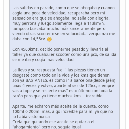
Las salidas en parado, como que se ahogaba y cuando
cogía una poca de velocidad, recuperaba pero mi
sensación era que se ahogaba, no salía con alegría,
muy perrona y luego solamente llega a 113km/h,
tampoco buscaba mucho más sinceramente pero
viendo otras scooter irse en velocidad... verguenza me
daba con 14,55cv
Con 4500kms, decido ponerme pesado y llevarla al
taller ya que cualquier scooter como una pcx, de salida
se me iba y cogía mas velocidad.
La llevo y su respuesta fue " las piezas tienen un
desgaste como todo en la vida y los kms que tienen
son ya BASTANTES, es como ir a barcelona(desde jaén)
unas 4 veces y volver, aparte al ser de 125cc, siempre
vas a tope y se resiente mas" esto último con toda la
razón pero que ya tiene muchos kms... increible
Aparte, me echaron más aceite de la cuenta, como
100ml o 200ml mas, algo increible para mi ya que no
lo había visto nunca
Creía que quitando ese aceite se quitaría el
"ahogamiento" pero no, seguía igual