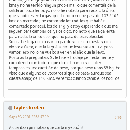
kms y no he tenido ningún problema, lo que comentáis de la
salida un poco lenta, yo no lo he notado para nada... lo único
que si noto es en largas, que la moto no me pasa de 103 / 105
kms en marcador, he comprado los rodillos que habéis
comentado por aquí, los de 11g, y estoy esperando a que me
lleguen para cambiarlos, ya os digo, no noto que salga lenta,
para nada, lo único eso, que no pasa de esa velocidad.
Solo la he llegado a pasar un par de veces en cuesta y con
viento a favor, que la llegué a ver un instante en 112, pero
vamos, eso no lo he vuelto a ver en el año que la llevo.
Por si os lo preguntáis, Si, le hice el rodaje perfectamente y
cumpliendo con todo lo que dice el manual y el taller.
tampoco es una cuestión de peso, porque peso unos 68 Kg, he
visto que a alguno de vosotros si que os pasa (aunque sea
cuesta abajo) de 110 Kms, veremos cuando cambie los rodillos.
taylerdurden
Mayo 30, 2026, 22:56:57 PM
#19
A cuantas rpm notáis que corta inyección?