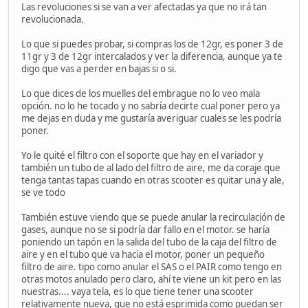
Las revoluciones si se van a ver afectadas ya que no irá tan
revolucionada.
Lo que si puedes probar, si compras los de 12gr, es poner 3 de
11gr y 3 de 12gr intercalados y ver la diferencia, aunque ya te
digo que vas a perder en bajas si o si.
Lo que dices de los muelles del embrague no lo veo mala
opción. no lo he tocado y no sabría decirte cual poner pero ya
me dejas en duda y me gustaría averiguar cuales se les podría
poner.
Yo le quité el filtro con el soporte que hay en el variador y
también un tubo de al lado del filtro de aire, me da coraje que
tenga tantas tapas cuando en otras scooter es quitar una y ale,
se ve todo
También estuve viendo que se puede anular la recirculación de
gases, aunque no se si podría dar fallo en el motor. se haría
poniendo un tapón en la salida del tubo de la caja del filtro de
aire y en el tubo que va hacia el motor, poner un pequeño
filtro de aire. tipo como anular el SAS o el PAIR como tengo en
otras motos anulado pero claro, ahí te viene un kit pero en las
nuestras.... vaya tela, es lo que tiene tener una scooter
relativamente nueva, que no está esprimida como puedan ser