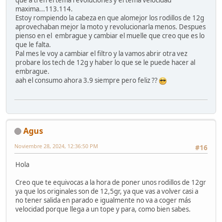
que a ti en el tema revoluciones y el tema velocidad
maxima...113.114.
Estoy rompiendo la cabeza en que alomejor los rodillos de 12g
aprovechaban mejor la moto y revolucionarla menos. Despues
pienso en el embrague y cambiar el muelle que creo que es lo
que le falta.
Pal mes le voy a cambiar el filtro y la vamos abrir otra vez
probare los tech de 12g y haber lo que se le puede hacer al
embrague.
aah el consumo ahora 3.9 siempre pero feliz ??
Agus
Noviembre 28, 2024, 12:36:50 PM
#16
Hola
Creo que te equivocas a la hora de poner unos rodillos de 12gr
ya que los originales son de 12,5gr, ya que vas a volver casi a
no tener salida en parado e igualmente no va a coger más
velocidad porque llega a un tope y para, como bien sabes.