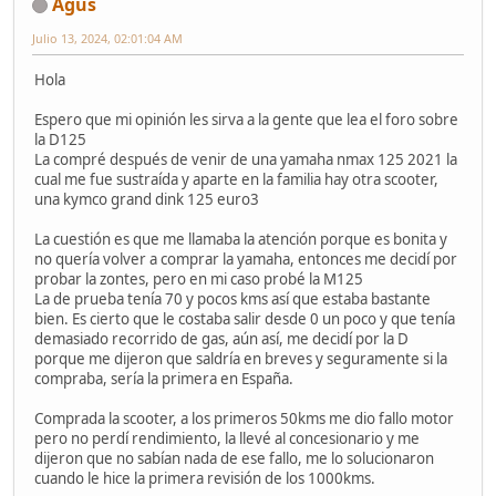
Agus
Julio 13, 2024, 02:01:04 AM
Hola
Espero que mi opinión les sirva a la gente que lea el foro sobre
la D125
La compré después de venir de una yamaha nmax 125 2021 la
cual me fue sustraída y aparte en la familia hay otra scooter,
una kymco grand dink 125 euro3
La cuestión es que me llamaba la atención porque es bonita y
no quería volver a comprar la yamaha, entonces me decidí por
probar la zontes, pero en mi caso probé la M125
La de prueba tenía 70 y pocos kms así que estaba bastante
bien. Es cierto que le costaba salir desde 0 un poco y que tenía
demasiado recorrido de gas, aún así, me decidí por la D
porque me dijeron que saldría en breves y seguramente si la
compraba, sería la primera en España.
Comprada la scooter, a los primeros 50kms me dio fallo motor
pero no perdí rendimiento, la llevé al concesionario y me
dijeron que no sabían nada de ese fallo, me lo solucionaron
cuando le hice la primera revisión de los 1000kms.