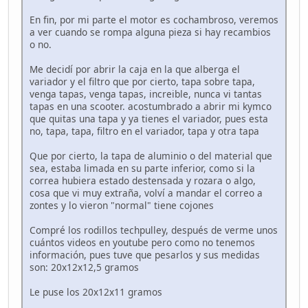
En fin, por mi parte el motor es cochambroso, veremos
a ver cuando se rompa alguna pieza si hay recambios
o no.
Me decidí por abrir la caja en la que alberga el
variador y el filtro que por cierto, tapa sobre tapa,
venga tapas, venga tapas, increible, nunca vi tantas
tapas en una scooter. acostumbrado a abrir mi kymco
que quitas una tapa y ya tienes el variador, pues esta
no, tapa, tapa, filtro en el variador, tapa y otra tapa
Que por cierto, la tapa de aluminio o del material que
sea, estaba limada en su parte inferior, como si la
correa hubiera estado destensada y rozara o algo,
cosa que vi muy extraña, volví a mandar el correo a
zontes y lo vieron "normal" tiene cojones
Compré los rodillos techpulley, después de verme unos
cuántos videos en youtube pero como no tenemos
información, pues tuve que pesarlos y sus medidas
son: 20x12x12,5 gramos
Le puse los 20x12x11 gramos