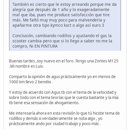
También es cierto que le estoy arreando porque me da
alegría que después de 1 año y lo exageradamente
mal que iba, pues me produce satisfacción que tire
más. Me faltó muy muy poco para malvenderla y
apañarme otra tipo kymco kxct o algo así euro 3
Conclusión, cambiando rodillos y ajustando el gas la
scooter cambia pero que si lo llego a saber no me la
compro, Ni EN PINTURA
Buenas tardes ,soy nuevo en el foro .Tengo una Zontes M125
.Mi nombre es Luis.
Comparto la opinión de agus prácticamente yo en menos de
1000 km llevo 2 bendiix .
Y estoy de acuerdo con Agus tb con el tema de la velocidad y
sobre todo con el tema teorías que le cuesta bastante y la mía
tb tiene esa sensación de ahogamiento.
Me interesaría ahora en esta revisión lo que tú hiciste tema de
rodillos y demás si verdaderamente se nota algo , yo
prácticamente ando por ciudad trabajo y poco más .