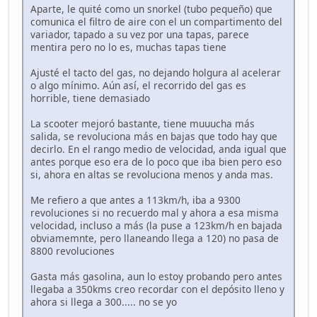
Aparte, le quité como un snorkel (tubo pequeño) que
comunica el filtro de aire con el un compartimento del
variador, tapado a su vez por una tapas, parece
mentira pero no lo es, muchas tapas tiene
Ajusté el tacto del gas, no dejando holgura al acelerar
o algo mínimo. Aún así, el recorrido del gas es
horrible, tiene demasiado
La scooter mejoró bastante, tiene muuucha más
salida, se revoluciona más en bajas que todo hay que
decirlo. En el rango medio de velocidad, anda igual que
antes porque eso era de lo poco que iba bien pero eso
si, ahora en altas se revoluciona menos y anda mas.
Me refiero a que antes a 113km/h, iba a 9300
revoluciones si no recuerdo mal y ahora a esa misma
velocidad, incluso a más (la puse a 123km/h en bajada
obviamemnte, pero llaneando llega a 120) no pasa de
8800 revoluciones
Gasta más gasolina, aun lo estoy probando pero antes
llegaba a 350kms creo recordar con el depósito lleno y
ahora si llega a 300..... no se yo