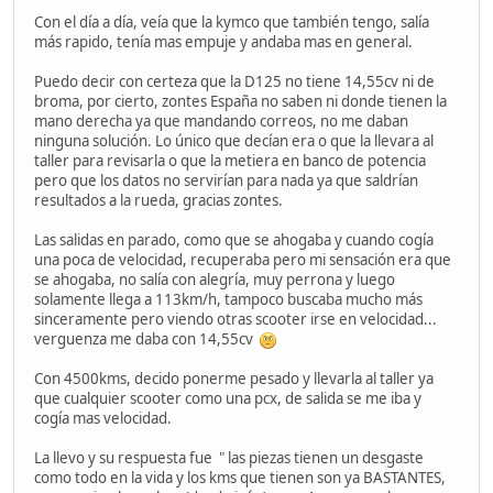
Con el día a día, veía que la kymco que también tengo, salía
más rapido, tenía mas empuje y andaba mas en general.
Puedo decir con certeza que la D125 no tiene 14,55cv ni de
broma, por cierto, zontes España no saben ni donde tienen la
mano derecha ya que mandando correos, no me daban
ninguna solución. Lo único que decían era o que la llevara al
taller para revisarla o que la metiera en banco de potencia
pero que los datos no servirían para nada ya que saldrían
resultados a la rueda, gracias zontes.
Las salidas en parado, como que se ahogaba y cuando cogía
una poca de velocidad, recuperaba pero mi sensación era que
se ahogaba, no salía con alegría, muy perrona y luego
solamente llega a 113km/h, tampoco buscaba mucho más
sinceramente pero viendo otras scooter irse en velocidad...
verguenza me daba con 14,55cv
Con 4500kms, decido ponerme pesado y llevarla al taller ya
que cualquier scooter como una pcx, de salida se me iba y
cogía mas velocidad.
La llevo y su respuesta fue " las piezas tienen un desgaste
como todo en la vida y los kms que tienen son ya BASTANTES,