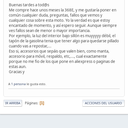
Buenas tardes a tod@s
Me compre hace unos meses la 368E, y me gustaría poner en
común cualquier duda, preguntas, fallos que vemos y
cualquier cosa sobre esta moto. Yo la verdad es que estoy
encantado de momento, y así espero seguir. Aunque siempre
ves fallos sean de menor o mayor importancia.
Por ejemplo, la luz del interior bajo sillón es muyyyyy débil, el
tapón de la gasolina tenia que tener algo para quedarse pillado
cuando vas a repostar,...
Eso si, accesorios que sepáis que valen bien, como manta,
accesorio para móvil, respaldo, etc,..., cual exactamente
porque no me fio de los que pone en aliexpress o paginas de
estas aun.
Gracias y
A
1 persona
le gusta esto.
Páginas
1
IR ARRIBA
ACCIONES DEL USUARIO