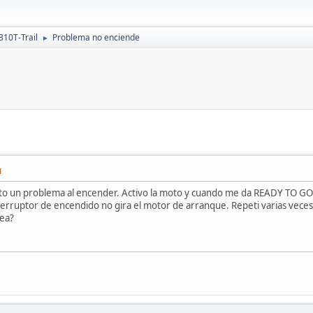
310T-Trail
Problema no enciende
►
M
to un problema al encender. Activo la moto y cuando me da READY TO GO 
interruptor de encendido no gira el motor de arranque. Repeti varias vec
dea?