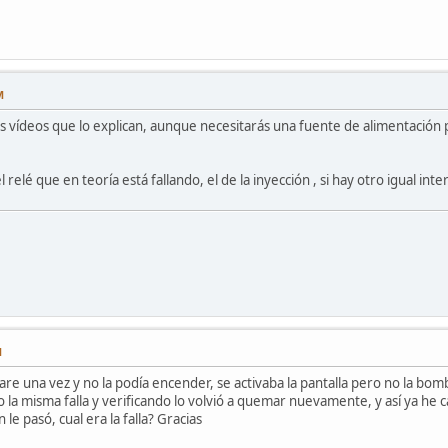
M
s vídeos que lo explican, aunque necesitarás una fuente de alimentación 
l relé que en teoría está fallando, el de la inyección , si hay otro igual i
M
are una vez y no la podía encender, se activaba la pantalla pero no la bom
zo la misma falla y verificando lo volvió a quemar nuevamente, y así ya he
 le pasó, cual era la falla? Gracias