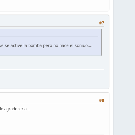
#7
ue se active la bomba pero no hace el sonido....
.
#8
lo agradecería...