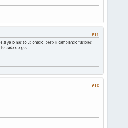
#11
 si ya lo has solucionado, pero ir cambiando fusibles
 forzada o algo.
#12