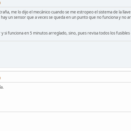
M
raña, me lo dijo el mecánico cuando se me estropeo el sistema de la llav
l hay un sensor que a veces se queda en un punto que no funciona y no a
y si funciona en 5 minutos arreglado, sino, pues revisa todos los fusibles o l
M
ía.