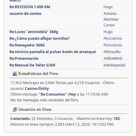
Watch
Re:REVISION 1.000 KM
Hugo
usuario de zontes
Antonio
Martinez
Cartas
Re:Luces "antiniebla" 368g
Hugo
Re:¿Cómo puedo aflojar tornillos?
Pericotrino
Re:Navegador 368G
Pericotrino
Re:reinicio pantalla al pulsar botón de arranque
Alfonsofer
Re:Presentación
AIRENMAD
Re:Manual De Taller G368
eldoblepedal
Estadísticas del Foro
17,452 Mensajes en 2,846 Temas por 4,218 Usuarios - Último
usuario:
Casino-llstity
Último mensaje:
"
Re:Consumos
"
(
Hoy
a las 11:19:56 AM)
Ver los mensajes más recientes del foro.
Usuarios en línea
Conectado:
22 Visitantes, 0 Usuarios - Máximo en linea hoy:
182
-
Máximo en linea siempre: 2,083 (Abril 12, 2026, 19:13:02 PM)