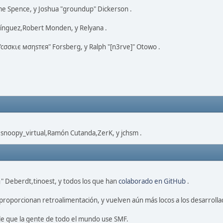
eme Spence, y Joshua "groundup" Dickerson .
ínguez,Robert Monden, y Relyana .
 "cσσкιє мσηѕтєя" Forsberg, y Ralph "[n3rve]" Otowo .
,snoopy_virtual,Ramón Cutanda,ZerK, y jchsm .
" Deberdt,tinoest, y todos los que han
colaborado en GitHub
.
proporcionan retroalimentación, y vuelven aún más locos a los desarrolla
le que la gente de todo el mundo use SMF.