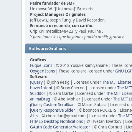
Padre fundador de SMF
Unknown W. "[Unknown]" Brackets.
Project Managers Originales
Jeff Lewis,Joseph Fung, y David Recordon.
En nuestro recuerdo, con cariño:
Crip,K@,metallica48423, y Paul_Pauline .
Y para todos los que hayamos podido omitir, ¡gracias!
Software/Gráficos
Gráficos
Fugue Icons
| © 2012 Yusuke Kamiyamane | These icons 
Oxygen Icons
| These icons are licensed under
GNU LGP
Software
JQuery
| © John Resig | Licensed under
The MIT License
hoverIntent
| © Brian Cherne | Licensed under
The MIT
SCEditor
| © Sam Clarke | Licensed under
The MIT Licen
animaDrag
| © Abel Mohler | Licensed under
The MIT Li
jQuery Custom Scrollbar
| © Maciej Zubala | Licensed u
jQuery Responsive Slider
| © booncon ROCKETS | Licen
At.js
| © chord.luo@gmail.com | Licensed under
The MIT
HTML5 Desktop Notifications
| © Tsvetan Tsvetkov | Li
GAuth Code Generator/Validator
| © Chris Cornutt | L