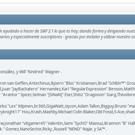
an ayudado a hacer de SMF 2.1 lo que es hoy; dando forma y dirigiendo nue
uarios y especialmente suscriptores - gracias por instalar y utilizar nuestro
 González, y Will "Kindred" Wagner .
ron van Geffen,Antechinus,Bjoern "Bloc" Kristiansen,Brad "IchBin™" Gr
ovell,Juan "JayBachatero" Hernandez,Karl "RegularExpression" Benson,Ma
"Arantor" Spicer,Selman "[SiNaN]" Eser,Shitiz "Dragooon" Garg,Theodore "
eksi "Lex" Kilpinen,br360,GigaWatt,ziycon,Adam Tallon,Bigguy,Bruno "ma
knight17" Hou,Krash,Mashby,Michael Colin Blaber,Old Fossil,S-Ace,shad
ew,Jonathan "vbgamer45" Valentin,Sami "SychO" Mazouz,Brannon "B" Hal
k." Gomez,NanoSector,Ricky.,Russell "NEND" Najar, y SA™ .