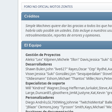
FORO NO OFICIAL MOTOS ZONTES
Créditos
Simple Machines quiere dar las gracias a todos los que h
habría sido posible sin ustedes. Esto incluye a nuestros us
retroalimentación, reportes de errores y opiniones.
El Equipo
Gestión de Proyectos
Aleksi "Lex" Kilpinen,Michele "Illori" Davis,Jessica "Suki"
Desarrolladores
Shawn Bulen,John "live627" Rayes,Oscar "Ozp" Rydhé,Aa
Visser,Jessica "Suki" González,Jon "Sesquipedalian" St
"Oldiesmann" Eshom,Michael "Thantos" Miller,Norv,Peter 
Especialistas de soporte
Will "Kindred" Wagner,Doug Heffernan,lurkalot,Steve,Al
Large,Duncan85,gbsothere,JimM,Justyne,Kat,Kevin "grey
Personalizadores
Diego Andrés,GL700Wing,Johnnie "TwitchisMental" Ball
"JBlaze" Clemons,Joey "Tyrsson" Smith,Kays,Michael "Mic
Escritores de documentación