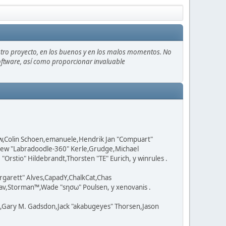
stro proyecto, en los buenos y en los malos momentos. No
 software, así como proporcionar invaluable
ow,Colin Schoen,emanuele,Hendrik Jan "Compuart"
tthew "Labradoodle-360" Kerle,Grudge,Michael
Orstio" Hildebrandt,Thorsten "TE" Eurich, y winrules .
rgarett" Alves,CapadY,ChalkCat,Chas
av,Storman™,Wade "sησω" Poulsen, y xenovanis .
l,Gary M. Gadsdon,Jack "akabugeyes" Thorsen,Jason