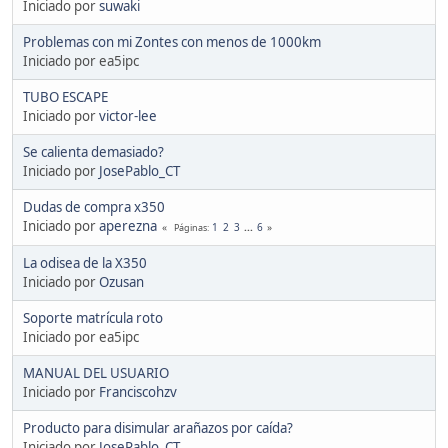
Iniciado por
suwaki
Problemas con mi Zontes con menos de 1000km
Iniciado por ea5ipc
TUBO ESCAPE
Iniciado por
victor-lee
Se calienta demasiado?
Iniciado por
JosePablo_CT
Dudas de compra x350
Iniciado por
aperezna
1
2
3
...
6
Páginas
La odisea de la X350
Iniciado por
Ozusan
Soporte matrícula roto
Iniciado por ea5ipc
MANUAL DEL USUARIO
Iniciado por
Franciscohzv
Producto para disimular arañazos por caída?
Iniciado por
JosePablo_CT