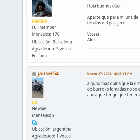
Hola buenos días,
Aparte que para mí una de l
tobillos del pasajero
Full Member
Mensajes: 170
Vsssss
Alex
Ubicación: Barcelona
Agradecido: 5 veces
En línea
jauser54
Marzo 27, 2025, 16:25:11 PM
alguno mas opina que la dis
de burro (o lomadas no se co
ahi si que tengo que tener 
Newbie
Mensajes: 9
Ubicación: argentina
Agradecido: 1 veces