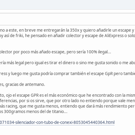
uno a este, en breve me entregarán la 350x y quiero añadirle un escape y c
oy así de friki, he pensado en añadir colector y escape de AliExpress o so
olector por poco más añado escape, pero sería 100% ilegal...
ría más legal pero igual es tirar el dinero o sino me gusta sonido o me ab
press y luego me gusta podría comprar también el escape GpR pero también
s, gracias de antemano.
cto, ojo el escape GPR es el más económico que he encontrado con la mism
eferencias, por si os sirve, que por otro lado no entiendo porque vale m
ás racing, que me gusta menos, entiendo que dará más rendimiento pero
 los 300gramos menos del de titanio...
s/2071034-silenciador-con-tubo-de-conexi-8053045440364.html