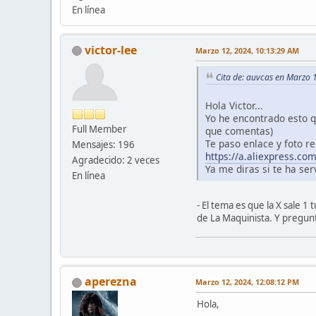
En línea
victor-lee
Marzo 12, 2024, 10:13:29 AM
Cita de: auvcas en Marzo 
Hola Victor...
Yo he encontrado esto qu
Full Member
que comentas)
Te paso enlace y foto r
Mensajes: 196
https://a.aliexpress.co
Agradecido: 2 veces
Ya me diras si te ha ser
En línea
- El tema es que la X sale 1
de La Maquinista. Y pregunt
aperezna
Marzo 12, 2024, 12:08:12 PM
Hola,