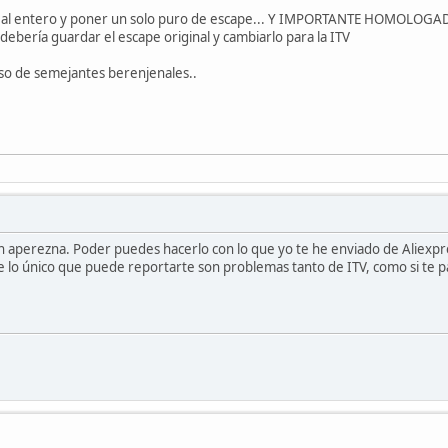
neal entero y poner un solo puro de escape... Y IMPORTANTE HOMOLOGADO 
ebería guardar el escape original y cambiarlo para la ITV
aso de semejantes berenjenales..
n aperezna. Poder puedes hacerlo con lo que yo te he enviado de Aliexpr
o único que puede reportarte son problemas tanto de ITV, como si te para l