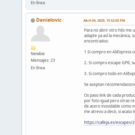
En línea
Danielovic
Abril 04, 2025, 15:52:03 PM
Para no abrir otro hilo me 
adapte ya así la mecánica, s
encontrados:
1 Si compro en AliExpress c
Newbie
Mensajes: 23
2. Si compro escape GPR, se
En línea
3. Si compro todo en AliEx
Se aceptan recomendacione
Os paso link de cada produ
por foto igual pero otras r
de acero inoxidable como m
me atrevo a decir, si acaso
https://calleja.es/escape