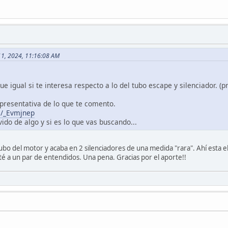
11, 2024, 11:16:08 AM
e igual si te interesa respecto a lo del tubo escape y silenciador. 
epresentativa de lo que te comento.
m/_Evmjnep
vido de algo y si es lo que vas buscando...
 tubo del motor y acaba en 2 silenciadores de una medida "rara". Ahí esta el
é a un par de entendidos. Una pena. Gracias por el aporte!!