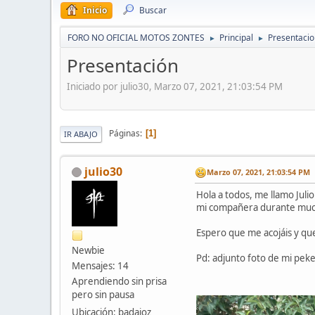
Inicio
Buscar
FORO NO OFICIAL MOTOS ZONTES
Principal
Presentaci
►
►
Presentación
Iniciado por julio30, Marzo 07, 2021, 21:03:54 PM
Páginas
1
IR ABAJO
julio30
Marzo 07, 2021, 21:03:54 PM
Hola a todos, me llamo Juli
mi compañera durante much
Espero que me acojáis y qu
Newbie
Pd: adjunto foto de mi peke 
Mensajes: 14
Aprendiendo sin prisa
pero sin pausa
Ubicación: badajoz