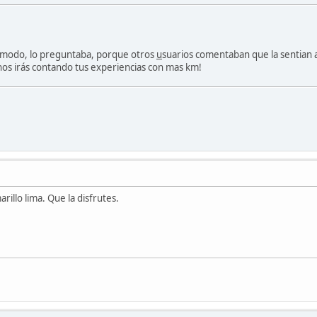
omodo, lo preguntaba, porque otros
u
suarios comentaban que la sentian a
nos irás contando tus experiencias con mas km!
rillo lima. Que la disfrutes.