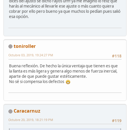
dices del ajusto se dicho rayos uffff ya me imagino lo feliz que
harás al mecánico al llevarle ese ajuste o más cuanto quiera
cobrar por ello pero bueno ya que muchos lo pedían pues salió
esa opción.
toniroller
Octubre 03, 2019, 19:24:27 PM
#118
Buena reflexión. De hecho la única ventaja que tienen es que
la llanta es más ligera y genera algo menos de fuerza inercial,
aparte de que puede gustar estéticamente.
No sé si compensa los defectos
Caracarnuz
Octubre 20, 2019, 18:21:19 PM
#119