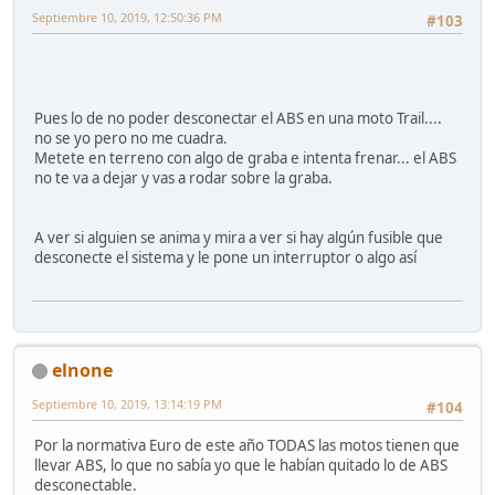
Septiembre 10, 2019, 12:50:36 PM
#103
Pues lo de no poder desconectar el ABS en una moto Trail....
no se yo pero no me cuadra.
Metete en terreno con algo de graba e intenta frenar... el ABS
no te va a dejar y vas a rodar sobre la graba.
A ver si alguien se anima y mira a ver si hay algún fusible que
desconecte el sistema y le pone un interruptor o algo así
elnone
Septiembre 10, 2019, 13:14:19 PM
#104
Por la normativa Euro de este año TODAS las motos tienen que
llevar ABS, lo que no sabía yo que le habían quitado lo de ABS
desconectable.