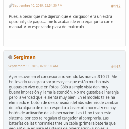
Septiembre 10, 2019, 22:54:30 PM
#112
Pues, a pesar que me dijeron que el cargador era un extra
opcional y de pago.....me lo acaban de entregar junto con el
manual. Aun esperando placa de matricula
Sergiman
Septiembre 11, 2019, 07:01:50 AM
#113
Ayer estuve en el concesionario viendo las nueva t310 t1. Me
he llevado una grata sorpresa y es que están mucho más
guapas en vivo que en fotos. Sólo a simple vista dan muy
buena impresión y llama la atención. No me gustaba el naranja
pero la verdad que le sienta muy bien. En el modelo t1 se ha
eliminado el botón de desconexión del abs además de cambiar
de piña alguno de ellos respecto a la versión normal y no hay
botón de activación de la hibernacion. Las t1 no traen este
sistema, por eso te regalan el cargador al comprarla. Las
baterías de las t normales trae un cable (primera batería que
veo asi) que es para el sistema de hibernacion (si no es la