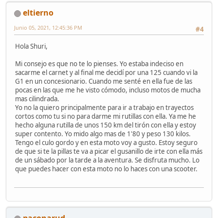
eltierno
Junio 05, 2021, 12:45:36 PM
#4
Hola Shuri,
Mi consejo es que no te lo pienses. Yo estaba indeciso en
sacarme el carnet y al final me decidí por una 125 cuando vi la
G1 en un concesionario. Cuando me senté en ella fue de las
pocas en las que me he visto cómodo, incluso motos de mucha
mas cilindrada.
Yo no la quiero principalmente para ir a trabajo en trayectos
cortos como tu si no para darme mi rutillas con ella. Ya me he
hecho alguna rutilla de unos 150 km del tirón con ella y estoy
super contento. Yo mido algo mas de 1'80 y peso 130 kilos.
Tengo el culo gordo y en esta moto voy a gusto. Estoy seguro
de que si te la pillas te va a picar el gusanillo de irte con ella más
de un sábado por la tarde a la aventura. Se disfruta mucho. Lo
que puedes hacer con esta moto no lo haces con una scooter.