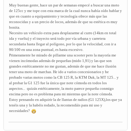
Muy buenas gente, hace un par de semanas empecé a buscar una moto
de 125cc y me tope con esta marca de la cual nunca había oído hablar y
que en cuanto a equipamiento y tecnología ofrece más que las
reconocidas y a un precio de locos, además de que su estética es muy
bonita.
Necesito un vehículo extra para desplazarme al curro (14km en total
ida y vuelta) y el trayecto será todo por vía urbana y carretera
secundaria hasta llegar al polígono, por lo que la velocidad, con ir a
90/100 en una zona puntual, es hasta excesivo.
Primeramente he mirado de pillarme una scooter pero la mayoría me
vienen incómodas además de pequeñas (mido 1,91) y las que son
grandes estéticamente no me gustan, además de que me hace ilusión
tener una moto de marchas. He ido a varios concesionarios y he
probado varias motos como la CB 125 R, la KTM Duk, la MT 125... y
al probar la G1 125 fue la única que note cómoda en todos los
aspectos... quizás estéticamente, la moto parece pequeña conmigo
encima pero no es problema para mi mientras que la note cómoda.
Estoy pensando en adquirir la de llantas de radios (G1 125X),los que ya
tenéis una y la habéis rodado, la recomendáis para mi uso y
necesidades?