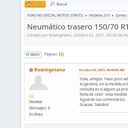
Inicio
Buscar
FORO NO OFICIAL MOTOS ZONTES
Modelos 310
Zontes 
►
►
Neumático trasero 150/70 R
Iniciado por Rowingniano, Octubre 02, 2021, 00:48:06 A
Páginas
1
IR ABAJO
Rowingniano
Octubre 02, 2021, 00:48:06 AM
Hola, amigos. Hace poco ad
Argentina, en la medida or
consulta es si alguno ya p
Nota de color: esta medida 
Aguardo sus comentarios.
Newbie
Gracias. Saludos!
Mensajes: 9
En línea