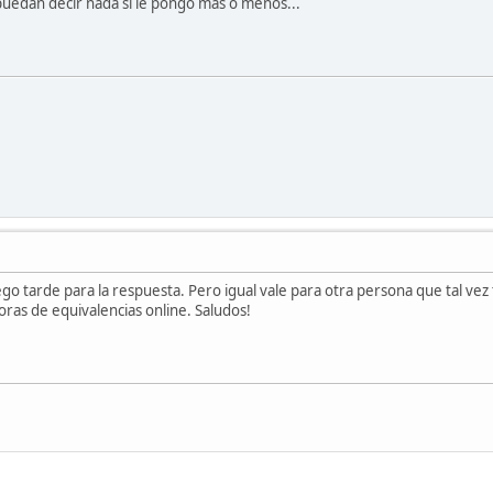
o puedan decir nada si le pongo más o menos...
go tarde para la respuesta. Pero igual vale para otra persona que tal vez
oras de equivalencias online. Saludos!