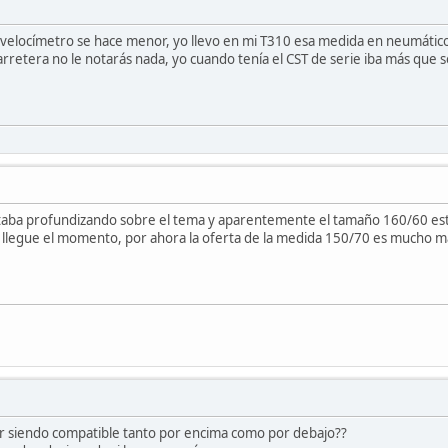
l velocímetro se hace menor, yo llevo en mi T310 esa medida en neumático
rretera no le notarás nada, yo cuando tenía el CST de serie iba más que s
staba profundizando sobre el tema y aparentemente el tamaño 160/60 est
o llegue el momento, por ahora la oferta de la medida 150/70 es mucho m
r siendo compatible tanto por encima como por debajo??