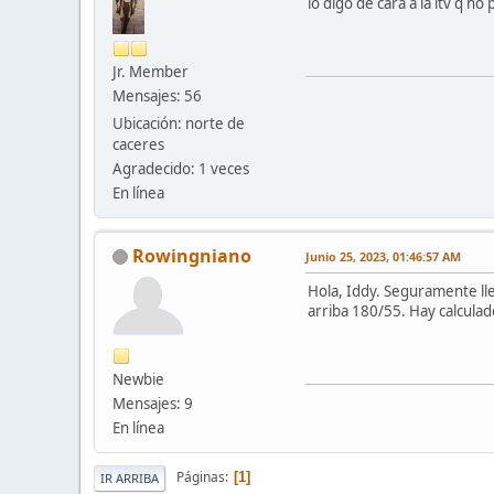
lo digo de cara a la itv q n
Jr. Member
Mensajes: 56
Ubicación: norte de
caceres
Agradecido: 1 veces
En línea
Rowingniano
Junio 25, 2023, 01:46:57 AM
Hola, Iddy. Seguramente lle
arriba 180/55. Hay calculad
Newbie
Mensajes: 9
En línea
Páginas
1
IR ARRIBA