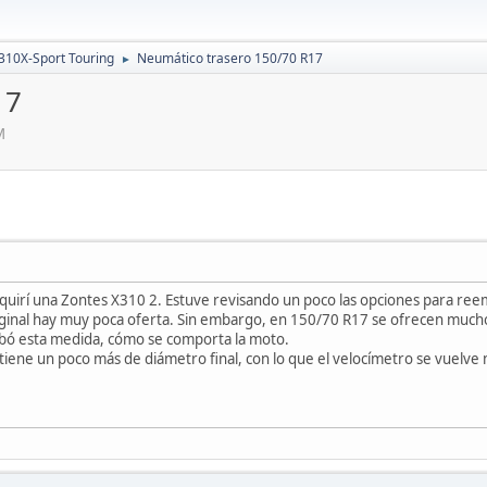
310X-Sport Touring
Neumático trasero 150/70 R17
►
17
M
quirí una Zontes X310 2. Estuve revisando un poco las opciones para ree
iginal hay muy poca oferta. Sin embargo, en 150/70 R17 se ofrecen mucho
robó esta medida, cómo se comporta la moto.
tiene un poco más de diámetro final, con lo que el velocímetro se vuelve m