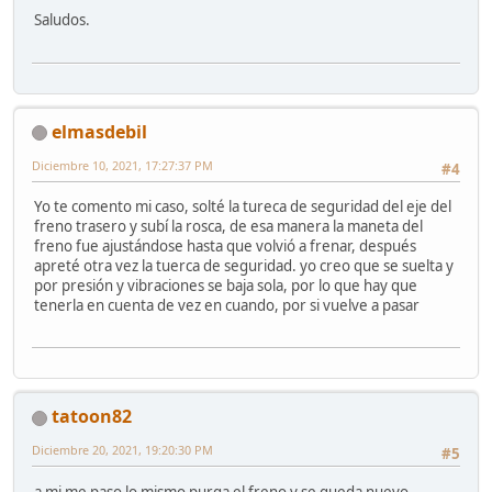
Saludos.
elmasdebil
Diciembre 10, 2021, 17:27:37 PM
#4
Yo te comento mi caso, solté la tureca de seguridad del eje del
freno trasero y subí la rosca, de esa manera la maneta del
freno fue ajustándose hasta que volvió a frenar, después
apreté otra vez la tuerca de seguridad. yo creo que se suelta y
por presión y vibraciones se baja sola, por lo que hay que
tenerla en cuenta de vez en cuando, por si vuelve a pasar
tatoon82
Diciembre 20, 2021, 19:20:30 PM
#5
a mi me paso lo mismo purga el freno y se queda nuevo