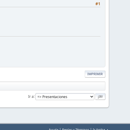
#1
IMPRIMIR
Ir a
|
|
Ayuda
Reglas y Términos
Ir Arriba ▲