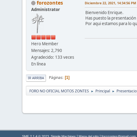
forozontes
Diciembre 22, 2021, 14:34:56 PM
Administrator
Bienvenido Enrique.
Has puesto la presentación
Por aqui estamos para lo q
Hero Member
Mensajes: 2,790
Agradecido: 133 veces
En línea
Páginas
1
IR ARRIBA
FORO NO OFICIAL MOTOS ZONTES
Principal
Presentaci
►
►
,
|
|
SMF 2.1.4 © 2023
Simple Machines
Mapa del sitio
forozontes@gmail.com