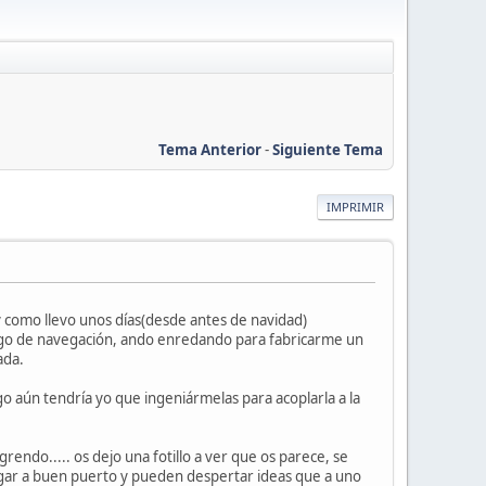
Tema Anterior
-
Siguiente Tema
IMPRIMIR
y como llevo unos días(desde antes de navidad)
lgo de navegación, ando enredando para fabricarme un
ada.
go aún tendría yo que ingeniármelas para acoplarla a la
ndo..... os dejo una fotillo a ver que os parece, se
egar a buen puerto y pueden despertar ideas que a uno