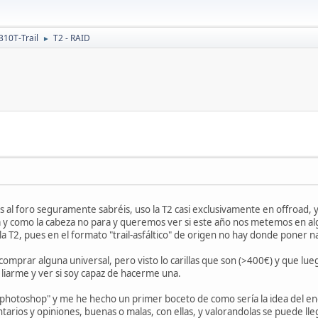
310T-Trail
T2 - RAID
►
al foro seguramente sabréis, uso la T2 casi exclusivamente en offroad, 
 y como la cabeza no para y queremos ver si este año nos metemos en a
a la T2, pues en el formato "trail-asfáltico" de origen no hay donde poner n
omprar alguna universal, pero visto lo carillas que son (>400€) y que lue
liarme y ver si soy capaz de hacerme una.
otoshop" y me he hecho un primer boceto de como sería la idea del engre
arios y opiniones, buenas o malas, con ellas, y valorandolas se puede ll