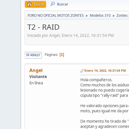
Inicio
Buscar
FORO NO OFICIAL MOTOS ZONTES
Modelos 310
Zontes 
►
►
T2 - RAID
Iniciado por Angel, Enero 14, 2022, 16:31:54 PM
Páginas
1
IR ABAJO
Angel
Enero 14, 2022, 16:31:54 PM
Visitante
Hola compañeros.
En línea
Como muchos de los asiduos 
lesionado no puedo cogerla
cúpula tipo "rally-raid" par
He valorado opciones para c
moto, pues igual me da por 
De momento he tirado de "ph
aceptan y agradecen coment