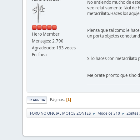
No entiendo mucho de este t
veo relativamente fácil de ha
metacrilato.Haces los agujer
Piensa que tal como le haces
Hero Member
un porta objetos conectando
Mensajes: 2,790
Agradecido: 133 veces
En línea
Si lo haces con metacrilat
Mejorate pronto que sino d
Páginas
1
IR ARRIBA
FORO NO OFICIAL MOTOS ZONTES
Modelos 310
Zontes 
►
►