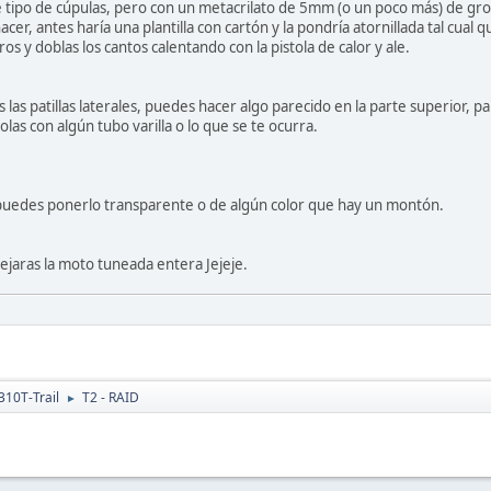
ipo de cúpulas, pero con un metacrilato de 5mm (o un poco más) de groso
cer, antes haría una plantilla con cartón y la pondría atornillada tal cual q
os y doblas los cantos calentando con la pistola de calor y ale.
 las patillas laterales, puedes hacer algo parecido en la parte superior, p
las con algún tubo varilla o lo que se te ocurra.
o puedes ponerlo transparente o de algún color que hay un montón.
ejaras la moto tuneada entera Jejeje.
310T-Trail
T2 - RAID
►