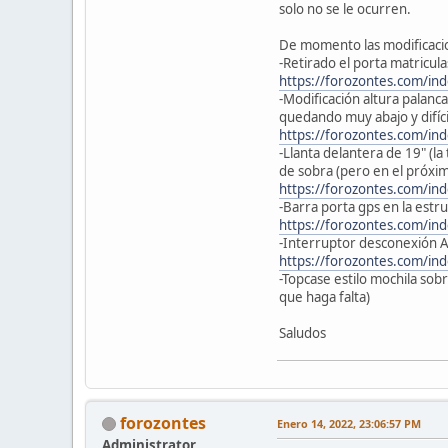
solo no se le ocurren.
De momento las modificaci
-Retirado el porta matricula
https://forozontes.com/in
-Modificación altura palanc
quedando muy abajo y difíci
https://forozontes.com/i
-Llanta delantera de 19" (
de sobra (pero en el próx
https://forozontes.com/in
-Barra porta gps en la estru
https://forozontes.com/in
-Interruptor desconexión 
https://forozontes.com/in
-Topcase estilo mochila sob
que haga falta)
Saludos
forozontes
Enero 14, 2022, 23:06:57 PM
Administrator