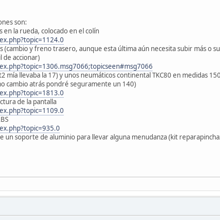
ones son:
s en la rueda, colocado en el colín
dex.php?topic=1124.0
as (cambio y freno trasero, aunque esta última aún necesita subir más o 
l de accionar)
ndex.php?topic=1306.msg7066;topicseen#msg7066
la t2 mía llevaba la 17) y unos neumáticos continental TKC80 en medidas
imo cambio atrás pondré seguramente un 140)
dex.php?topic=1813.0
ctura de la pantalla
dex.php?topic=1109.0
ABS
dex.php?topic=935.0
re un soporte de aluminio para llevar alguna menudanza (kit reparapinchaz