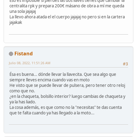
Eso es imposible si pierdes las dos llaves tienes que cambiar la
centralita rpk y prepara 200€ másano de obra a mí me queda
una sola jajajaj
La llevo ahora atada el el cuerpo jajajaj no pero si en la cartera
jajakak
Fistand
Julio 08, 2022, 11:51:26 AM
#3
Ésa es buena... dónde llevar la llavecita. Que sea algo que
siempre lleves encima cuando vas en moto
He visto que se puede llevar de pulsera, pero tener otro reloj
como que no.
¿en la chaqueta, bolsillo interior? luego cambias de chaqueta y
ya la has liado.
La cosa además, es que como no la "necesitas" te das cuenta
que te falta cuando ya has llegado a la moto...