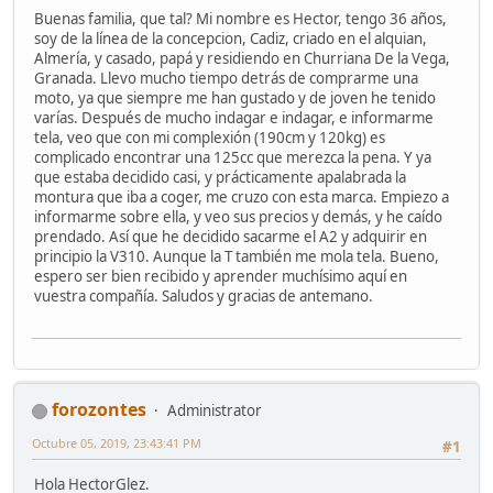
Buenas familia, que tal? Mi nombre es Hector, tengo 36 años,
soy de la línea de la concepcion, Cadiz, criado en el alquian,
Almería, y casado, papá y residiendo en Churriana De la Vega,
Granada. Llevo mucho tiempo detrás de comprarme una
moto, ya que siempre me han gustado y de joven he tenido
varías. Después de mucho indagar e indagar, e informarme
tela, veo que con mi complexión (190cm y 120kg) es
complicado encontrar una 125cc que merezca la pena. Y ya
que estaba decidido casi, y prácticamente apalabrada la
montura que iba a coger, me cruzo con esta marca. Empiezo a
informarme sobre ella, y veo sus precios y demás, y he caído
prendado. Así que he decidido sacarme el A2 y adquirir en
principio la V310. Aunque la T también me mola tela. Bueno,
espero ser bien recibido y aprender muchísimo aquí en
vuestra compañía. Saludos y gracias de antemano.
forozontes
Administrator
Octubre 05, 2019, 23:43:41 PM
#1
Hola HectorGlez.