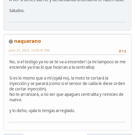
Saludos.
naquerano
Julio 21, 2023, 12:55:41 PM
#14
No, si el testigo ya no se te va a encender! (a mi tampoco se me
enciende ya tras lo que hicieran a la centralita)
Si es lo mismo que a mí (ojalá no), la moto te cortará la
inyección y se parará (como si el sensor de caída le diese orden
de cortar inyección).
No te arrancará, a no ser que apagues centralita y reinicies de
nuevo.
y lo dicho, ojala lo tengas arreglado.