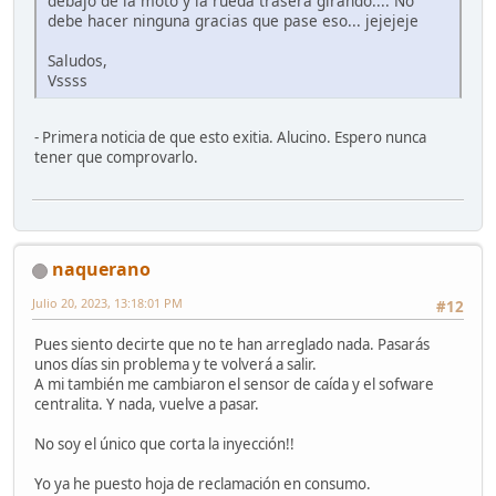
debajo de la moto y la rueda trasera girando.... No
debe hacer ninguna gracias que pase eso... jejejeje
Saludos,
Vssss
- Primera noticia de que esto exitia. Alucino. Espero nunca
tener que comprovarlo.
naquerano
Julio 20, 2023, 13:18:01 PM
#12
Pues siento decirte que no te han arreglado nada. Pasarás
unos días sin problema y te volverá a salir.
A mi también me cambiaron el sensor de caída y el sofware
centralita. Y nada, vuelve a pasar.
No soy el único que corta la inyección!!
Yo ya he puesto hoja de reclamación en consumo.