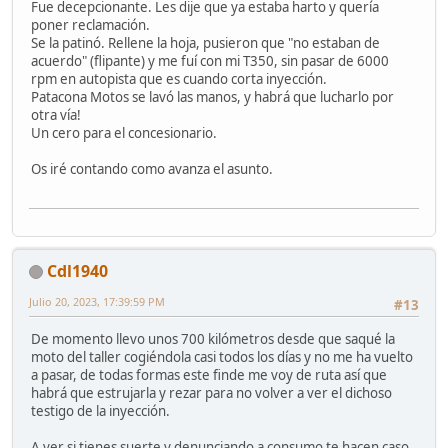
Fue decepcionante. Les dije que ya estaba harto y quería
poner reclamación.
Se la patinó. Rellene la hoja, pusieron que "no estaban de
acuerdo" (flipante) y me fuí con mi T350, sin pasar de 6000
rpm en autopista que es cuando corta inyección.
Patacona Motos se lavó las manos, y habrá que lucharlo por
otra vía!
Un cero para el concesionario.
Os iré contando como avanza el asunto.
Cdl1940
Julio 20, 2023, 17:39:59 PM
#13
De momento llevo unos 700 kilómetros desde que saqué la
moto del taller cogiéndola casi todos los días y no me ha vuelto
a pasar, de todas formas este finde me voy de ruta así que
habrá que estrujarla y rezar para no volver a ver el dichoso
testigo de la inyección.
A ver si tienes suerte y denunciando a consumo te hacen caso.