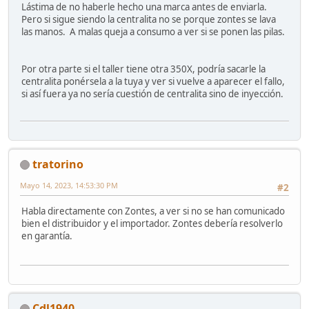
Lástima de no haberle hecho una marca antes de enviarla.
Pero si sigue siendo la centralita no se porque zontes se lava
las manos. A malas queja a consumo a ver si se ponen las pilas.
Por otra parte si el taller tiene otra 350X, podría sacarle la
centralita ponérsela a la tuya y ver si vuelve a aparecer el fallo,
si así fuera ya no sería cuestión de centralita sino de inyección.
tratorino
Mayo 14, 2023, 14:53:30 PM
#2
Habla directamente con Zontes, a ver si no se han comunicado
bien el distribuidor y el importador. Zontes debería resolverlo
en garantía.
Cdl1940