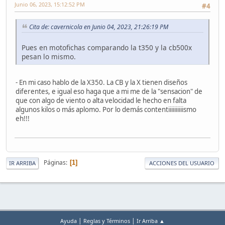
Junio 06, 2023, 15:12:52 PM
#4
Cita de: cavernicola en Junio 04, 2023, 21:26:19 PM
Pues en motofichas comparando la t350 y la cb500x
pesan lo mismo.
- En mi caso hablo de la X350. La CB y la X tienen diseños
diferentes, e igual eso haga que a mi me de la "sensacion" de
que con algo de viento o alta velocidad le hecho en falta
algunos kilos o más aplomo. Por lo demás contentiiiiiiiiiismo
eh!!!
Páginas
1
IR ARRIBA
ACCIONES DEL USUARIO
|
|
Ayuda
Reglas y Términos
Ir Arriba ▲