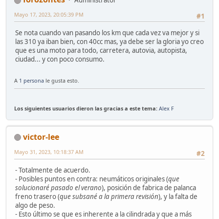
Administrator
Mayo 17, 2023, 20:05:39 PM
#1
Se nota cuando van pasando los km que cada vez va mejor y si
las 310 ya iban bien, con 40cc mas, ya debe ser la gloria yo creo
que es una moto para todo, carretera, autovia, autopista,
ciudad... y con poco consumo.
A
1 persona
le gusta esto.
Los siguientes usuarios dieron las gracias a este tema:
Alex F
victor-lee
Mayo 31, 2023, 10:18:37 AM
#2
- Totalmente de acuerdo.
- Posibles puntos en contra: neumáticos originales (
que
solucionaré pasado el verano
), posición de fabrica de palanca
freno trasero (
que subsané a la primera revisión
), y la falta de
algo de peso.
- Esto último se que es inherente a la cilindrada y que a más