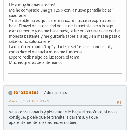
Hola muy buenas a todos!
Me he comprado una g1 125 x con la nueva pantalla lcd así
cuadrada.
Y mi problema es que en el manual de usuario explica como
bajar El nivel de intensidad de luz de la pantalla pero lo sigo
estrictamente y no me hace nada, la luz en carretera de noche
molesta bastante y me gustaría saber si a alguien más le pasa o
sabe como solucionarle.
La opción en modo "trip" y darle a "set" en los mandos tal y
como dice el manual a mi no me funciona.
Espero recibir algo de luz sobre el tema.
Muchas gracias de antemano.
forozontes
Administrator
Mayo 23, 2023, 18:35:03 PM
#1
Ve al concesionario y pide que te lo haga el mecánico, si no lo
consigue, pídele que te tramite la garantía, ya que
aparentemente lo estás haciendo bien.