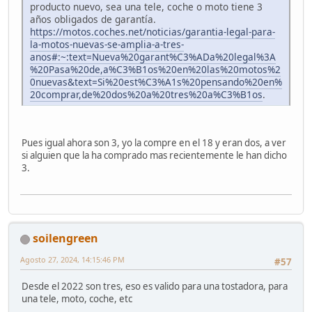
producto nuevo, sea una tele, coche o moto tiene 3
años obligados de garantía.
https://motos.coches.net/noticias/garantia-legal-para-
la-motos-nuevas-se-amplia-a-tres-
anos#:~:text=Nueva%20garant%C3%ADa%20legal%3A
%20Pasa%20de,a%C3%B1os%20en%20las%20motos%2
0nuevas&text=Si%20est%C3%A1s%20pensando%20en%
20comprar,de%20dos%20a%20tres%20a%C3%B1os
.
Pues igual ahora son 3, yo la compre en el 18 y eran dos, a ver
si alguien que la ha comprado mas recientemente le han dicho
3.
soilengreen
Agosto 27, 2024, 14:15:46 PM
#57
Desde el 2022 son tres, eso es valido para una tostadora, para
una tele, moto, coche, etc