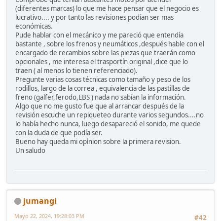
(diferentes marcas) lo que me hace pensar que el negocio es
lucrativo.... y por tanto las revisiones podían ser mas
económicas.
Pude hablar con el mecánico y me pareció que entendía
bastante , sobre los frenos y neumáticos ,después hable con el
encargado de recambios sobre las piezas que traerán como
opcionales , me interesa el trasportín original ,dice que lo
traen ( al menos lo tienen referenciado).
Pregunte varias cosas técnicas como tamaño y peso de los
rodillos, largo de la correa , equivalencia de las pastillas de
freno (galfer,ferodo,EBS ) nada no sabían la información.
Algo que no me gusto fue que al arrancar después de la
revisión escuche un repiqueteo durante varios segundos....no
lo había hecho nunca, luego desapareció el sonido, me quede
con la duda de que podía ser.
Bueno hay queda mi opìnion sobre la primera revision.
Un saludo
jumangi
Mayo 22, 2024, 19:28:03 PM
#42