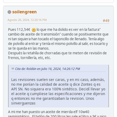
soilengreen
Agosto 26, 2024, 12:20:16 PM
#49
Pues 112,54€
lo que me ha dolido es ver en la factura"
cambio de aceite de transmisión" cuando se positivamente que
ni tan siquiera han tocado el taponcillo de llenado. Tenía algo
de polvillo al entrar y tenía el mismo polvillo al salir, es tocarlo y
se te queda en las manos.
Después la retahíla de chorradas que te meten de revisión de
frenos, tornillería, etc, etc.
Cita de: Roldán en Julio 16, 2024, 14:26:12 PM
Las revisiones suelen ser caras, y en mi caso, además,
no me ponían la calidad de aceite q dice Zontes q es
API SN. No siquiera era 100% sintético. Decidí llevar yo
el aceite q cumpliese las especificaciones y me dijeron
q entonces no me garantizaban la revision. Unos
sinverguenzas
A mi me han puesto un aceite de mierda elf 10w40
semisintético.. El bidón de 200 litros les sale el litro a 3€ y pico