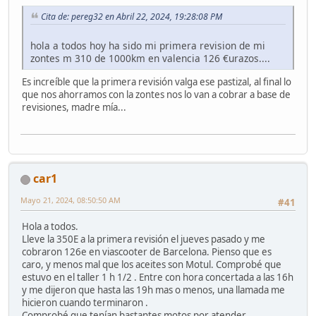
Cita de: pereg32 en Abril 22, 2024, 19:28:08 PM
hola a todos hoy ha sido mi primera revision de mi
zontes m 310 de 1000km en valencia 126 €urazos....
Es increíble que la primera revisión valga ese pastizal, al final lo
que nos ahorramos con la zontes nos lo van a cobrar a base de
revisiones, madre mía...
car1
Mayo 21, 2024, 08:50:50 AM
#41
Hola a todos.
Lleve la 350E a la primera revisión el jueves pasado y me
cobraron 126e en viascooter de Barcelona. Pienso que es
caro, y menos mal que los aceites son Motul. Comprobé que
estuvo en el taller 1 h 1/2 . Entre con hora concertada a las 16h
y me dijeron que hasta las 19h mas o menos, una llamada me
hicieron cuando terminaron .
Comprobé que tenían bastantes motos por atender