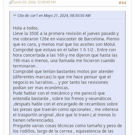
Junio 03, 2024, 12:39:49 PM
#44
Cita de: car1 en Mayo 21, 2024, 08:50:50 AM
Hola a todos.
Lleve la 350E a la primera revisión el jueves pasado y
me cobraron 126e en viascooter de Barcelona. Pienso
que es caro, y menos mal que los aceites son Motul.
Comprobé que estuvo en el taller 1 h 1/2 . Entre con
hora concertada a las 16h y me dijeron que hasta las
19h mas o menos, una llamada me hicieron cuando
terminaron .
Comprobé que tenían bastantes motos por atender
(diferentes marcas) lo que me hace pensar que el
negocio es lucrativo.... y por tanto las revisiones
podían ser mas económicas.
Pude hablar con el mecánico y me pareció que
entendía bastante , sobre los frenos y neumáticos
,después hable con el encargado de recambios sobre
las piezas que traerán como opcionales , me interesa
el trasportín original ,dice que lo traen ( al menos lo
tienen referenciado).
Pregunte varias cosas técnicas como tamaño y peso de
los rodillos, largo de la correa , equivalencia de las