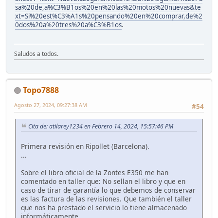
sa%20de,a%C3%B1os%20en%20las%20motos%20nuevas&te
xt=Si%20est%C3%A1s%20pensando%20en%20comprar,de%2
0dos%20a%20tres%20a%C3%B1os
.
Saludos a todos.
Topo7888
Agosto 27, 2024, 09:27:38 AM
#54
Cita de: atilarey1234 en Febrero 14, 2024, 15:57:46 PM
Primera revisión en Ripollet (Barcelona).
...
Sobre el libro oficial de la Zontes E350 me han
comentado en taller que: No sellan el libro y que en
caso de tirar de garantía lo que debemos de conservar
es las factura de las revisiones. Que también el taller
que nos ha prestado el servicio lo tiene almacenado
informáticamente.