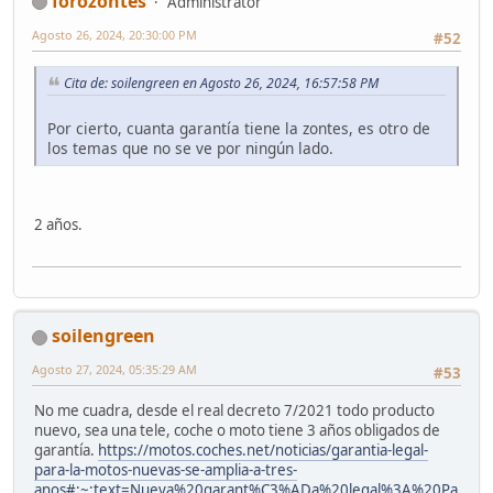
forozontes
Administrator
Agosto 26, 2024, 20:30:00 PM
#52
Cita de: soilengreen en Agosto 26, 2024, 16:57:58 PM
Por cierto, cuanta garantía tiene la zontes, es otro de
los temas que no se ve por ningún lado.
2 años.
soilengreen
Agosto 27, 2024, 05:35:29 AM
#53
No me cuadra, desde el real decreto 7/2021 todo producto
nuevo, sea una tele, coche o moto tiene 3 años obligados de
garantía.
https://motos.coches.net/noticias/garantia-legal-
para-la-motos-nuevas-se-amplia-a-tres-
anos#:~:text=Nueva%20garant%C3%ADa%20legal%3A%20Pa