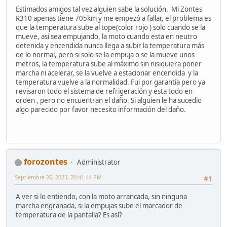
Estimados amigos tal vez alguien sabe la solución. Mi Zontes
R310 apenas tiene 705km y me empezó a fallar, el problema es
que la temperatura sube al tope(color rojo ) solo cuando se la
mueve, así sea empujando, la moto cuando esta en neutro
detenida y encendida nunca llega a subir la temperatura más
de lo normal, pero si solo se la empuja o se la mueve unos
metros, la temperatura sube al máximo sin nisiquiera poner
marcha ni acelerar, se la vuelve a estacionar encendida y la
temperatura vuelve a la normalidad. Fui por garantía pero ya
revisaron todo el sistema de refrigeración y esta todo en
orden , pero no encuentran el daño. Si alguien le ha sucedio
algo parecido por favor necesito información del daño.
forozontes
Administrator
Septiembre 26, 2023, 20:41:44 PM
#1
A ver si lo entiendo, con la moto arrancada, sin ninguna
marcha engranada, si la empujas sube el marcador de
temperatura de la pantalla? Es así?