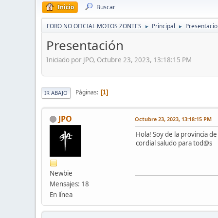
Inicio
Buscar
FORO NO OFICIAL MOTOS ZONTES
Principal
Presentaci
►
►
Presentación
Iniciado por JPO, Octubre 23, 2023, 13:18:15 PM
Páginas
1
IR ABAJO
JPO
Octubre 23, 2023, 13:18:15 PM
Hola! Soy de la provincia d
cordial saludo para tod@s
Newbie
Mensajes: 18
En línea