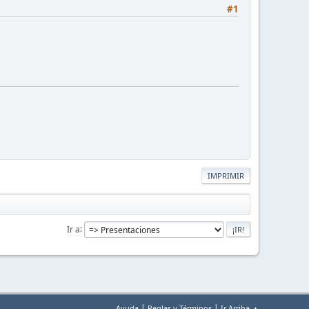
#1
IMPRIMIR
Ir a
|
|
Ayuda
Reglas y Términos
Ir Arriba ▲