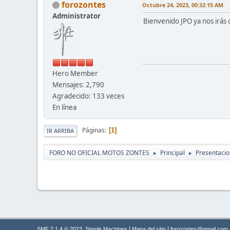
forozontes
Octubre 24, 2023, 00:32:15 AM
Administrator
Bienvenido JPO ya nos irás 
Hero Member
Mensajes: 2,790
Agradecido: 133 veces
En línea
Páginas
1
IR ARRIBA
FORO NO OFICIAL MOTOS ZONTES
Principal
Presentaci
►
►
,
|
|
SMF 2.1.4 © 2023
Simple Machines
Mapa del sitio
forozontes@gmail.com